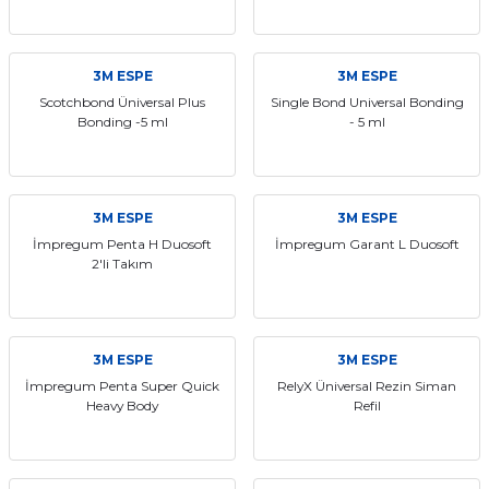
itleri
Setler
Periodontoloji
3M ESPE
3M ESPE
arçalar
kilinik
Restoratif El Aletleri
Scotchbond Üniversal Plus
Single Bond Universal Bonding
Bonding -5 ml
- 5 ml
azları
alzemeleri
stemleri
nti
3M ESPE
3M ESPE
tif
İmpregum Penta H Duosoft
İmpregum Garant L Duosoft
2'li Takım
rünler
alzemeler
ri
3M ESPE
3M ESPE
İmpregum Penta Super Quick
RelyX Üniversal Rezin Siman
ti
Heavy Body
Refil