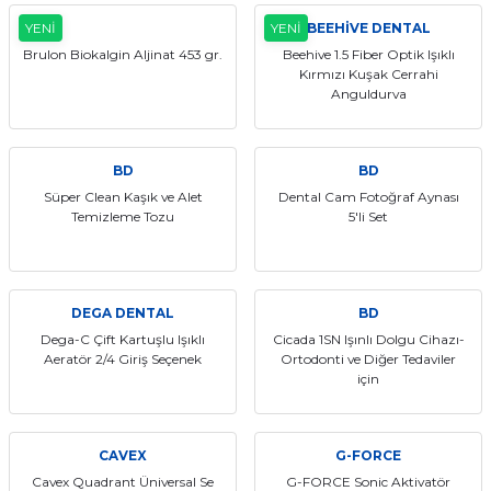
YENİ
YENİ
BEEHİVE DENTAL
Brulon Biokalgin Aljinat 453 gr.
Beehive 1.5 Fiber Optik Işıklı
Kırmızı Kuşak Cerrahi
Anguldurva
BD
BD
Süper Clean Kaşık ve Alet
Dental Cam Fotoğraf Aynası
Temizleme Tozu
5'li Set
DEGA DENTAL
BD
Dega-C Çift Kartuşlu Işıklı
Cicada 1SN Işınlı Dolgu Cihazı-
Aeratör 2/4 Giriş Seçenek
Ortodonti ve Diğer Tedaviler
için
CAVEX
G-FORCE
Cavex Quadrant Üniversal Se
G-FORCE Sonic Aktivatör