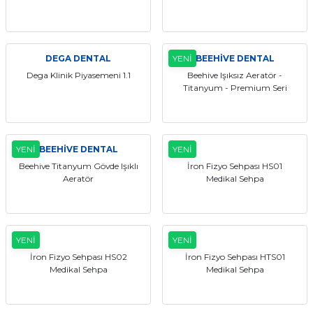
DEGA DENTAL
YENİ
BEEHİVE DENTAL
Dega Klinik Piyasemeni 1.1
Beehive Işıksız Aeratör -
Titanyum - Premium Seri
YENİ
BEEHİVE DENTAL
YENİ
Beehive Titanyum Gövde Işıklı
İron Fizyo Sehpası HS01
Aeratör
Medikal Sehpa
YENİ
YENİ
İron Fizyo Sehpası HS02
İron Fizyo Sehpası HTS01
Medikal Sehpa
Medikal Sehpa