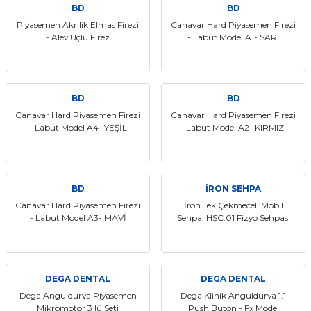
BD
BD
if
Piyasemen Akrilik Elmas Firezi
Canavar Hard Piyasemen Firezi
- Alev Uçlu Firez
- Labut Model A1- SARI
itleri
zemeleri
BD
BD
itleri
Canavar Hard Piyasemen Firezi
Canavar Hard Piyasemen Firezi
- Labut Model A4- YEŞİL
- Labut Model A2- KIRMIZI
hazları
BD
İRON SEHPA
Canavar Hard Piyasemen Firezi
İron Tek Çekmeceli Mobil
- Labut Model A3- MAVİ
Sehpa. HSC.01 Fizyo Sehpası
DEGA DENTAL
DEGA DENTAL
Dega Anguldurva Piyasemen
Dega Klinik Anguldurva 1.1
Mikromotor 3 lü Seti
Push Buton - Fx Model