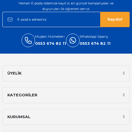
Hemen E-posta listemize kayıt ol, en güncel kampanyalar ve
duyuruları ilk öğrenen sen ol.
Kaydol
Müşteri Hizmetleri
WhatsApp Sipariş
0553 674 82 11
0553 674 82 11
ÜYELİK
KATEGORİLER
KURUMSAL