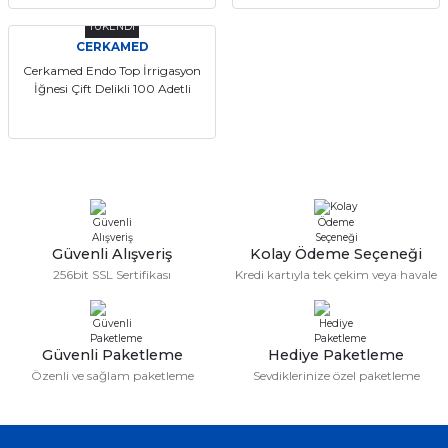
if
TÜKENDİ
CERKAMED
itleri
Cerkamed Endo Top İrrigasyon
İğnesi Çift Delikli 100 Adetli
zemeleri
itleri
hazları
Güvenli Alışveriş
Kolay Ödeme Seçeneği
256bit SSL Sertifikası
Kredi kartıyla tek çekim veya havale
Güvenli Paketleme
Hediye Paketleme
Özenli ve sağlam paketleme
Sevdiklerinize özel paketleme