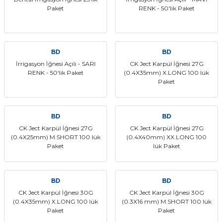
Paket
RENK - 50'lik Paket
itleri
Setler
Periodontoloji
arçalar
kilinik
Restoratif El Aletleri
BD
BD
azları
alzemeleri
İrrigasyon İğnesi Açılı - SARI
CK Ject Karpül İğnesi 27G
RENK - 50'lik Paket
(0.4X35mm) X.LONG 100 lük
Paket
stemleri
nti
tif
BD
BD
CK Ject Karpül İğnesi 27G
CK Ject Karpül İğnesi 27G
rünler
alzemeler
(0.4X25mm) M.SHORT 100 lük
(0.4X40mm) XX.LONG 100
Paket
lük Paket
ri
BD
BD
ti
CK Ject Karpül İğnesi 30G
CK Ject Karpül İğnesi 30G
(0.4X35mm) X.LONG 100 lük
(0.3X16 mm) M.SHORT 100 lük
Paket
Paket