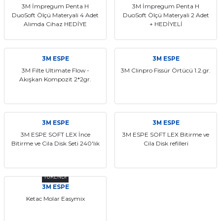
3M İmpregum Penta H
3M İmpregum Penta H
DuoSoft Ölçü Materyali 4 Adet
DuoSoft Ölçü Materyali 2 Adet
Alımda Cihaz HEDİYE
+ HEDİYELİ
3M ESPE
3M ESPE
3M Filte Ultimate Flow -
3M Clinpro Fissür Örtücü 1.2.gr.
Akışkan Kompozit 2*2gr.
3M ESPE
3M ESPE
3M ESPE SOFT LEX İnce
3M ESPE SOFT LEX Bitirme ve
Bitirme ve Cila Disk Seti 240'lık
Cila Disk refilleri
TÜKENDİ
3M ESPE
Ketac Molar Easymix