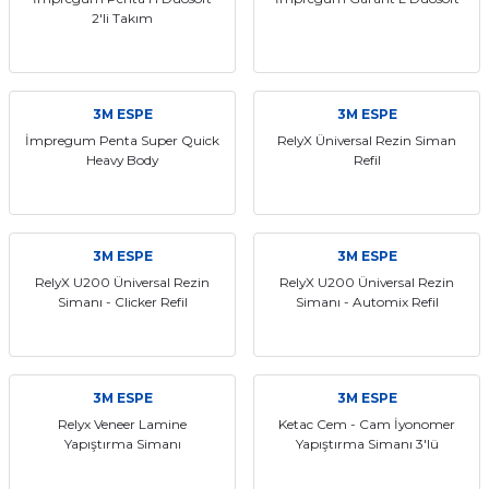
2'li Takım
itleri
Setler
Periodontoloji
arçalar
kilinik
Restoratif El Aletleri
3M ESPE
3M ESPE
azları
alzemeleri
İmpregum Penta Super Quick
RelyX Üniversal Rezin Siman
Heavy Body
Refil
stemleri
nti
tif
3M ESPE
3M ESPE
RelyX U200 Üniversal Rezin
RelyX U200 Üniversal Rezin
rünler
alzemeler
Simanı - Clicker Refil
Simanı - Automix Refil
ri
3M ESPE
3M ESPE
ti
Relyx Veneer Lamine
Ketac Cem - Cam İyonomer
Yapıştırma Simanı
Yapıştırma Simanı 3'lü