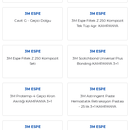
if
3M ESPE
3M ESPE
itleri
Cavit G - Geçici Dolgu
3M Espe Filtek Z 250 Kompozit
Tek Tüp 4gr. KAMPANYA
zemeleri
itleri
3M ESPE
3M ESPE
3M Espe Filtek Z 250 Kompozit
3M Scotchbond Universal Plus
hazları
Seti
Bonding KAMPANYA 3+1
3M ESPE
3M ESPE
3M Protemp-4 Geçici Kron
3M Astringent Paste
Akriliği KAMPANYA 3+1
Hemostatik Retraksiyon Pastası
- 25 lik 3+1 KAMPANYA
3M ESPE
3M ESPE