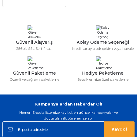
Güvenli Alışveriş
Kolay Ödeme Seçeneği
256bit SSL Sertifikası
Kredi kartıyla tek çekim veya havale
Güvenli Paketleme
Hediye Paketleme
Özenli ve sağlam paketleme
Sevdiklerinize özel paketleme
Kampanyalardan Haberdar Ol!
Hemen E-posta listemize kayıt ol, en güncel kampanyalar ve
duyuruları ilk öğrenen sen ol.
Kaydol