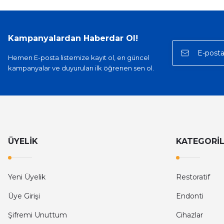
Kampanyalardan Haberdar Ol!
Hemen E-posta listemize kayıt ol, en güncel
kampanyalar ve duyuruları ilk öğrenen sen ol.
ÜYELİK
KATEGORİ
Yeni Üyelik
Restoratif
Üye Girişi
Endonti
Şifremi Unuttum
Cihazlar