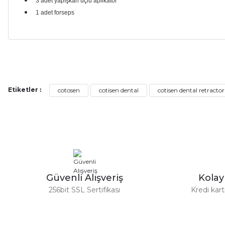
3 adet yapışkan uçlu aplikatör
1 adet forseps
Bu ürünün fiyat bilgisi, resim, ürün açıklamalarında ve diğer ko
Görüş ve önerileriniz için teşekkür ederiz.
Etiketler :
cotosen
cotisen dental
cotisen dental retractor
Ürün resmi kalitesiz, bozuk veya görüntülenemiyor.
Ürün açıklamasında eksik bilgiler bulunuyor.
Ürün bilgilerinde hatalar bulunuyor.
Ürün fiyatı diğer sitelerden daha pahalı.
Bu ürüne benzer farklı alternatifler olmalı.
Güvenli Alışveriş
Kola
256bit SSL Sertifikası
Kredi kar