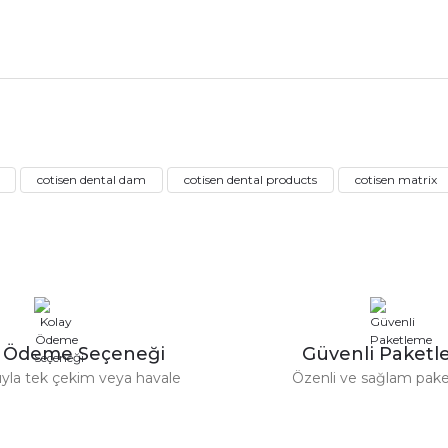
nularda yetersiz gördüğünüz noktaları öneri formunu kullanarak tarafımız
Ürün hakkında henüz soru sorulmamış.
Bu ürüne ilk yorumu siz yapın!
Sitemize ilk yorumu siz yapın!
cotisen dental dam
cotisen dental products
cotisen matrix
Deneyimini Paylaş
Yorum Yaz
Soru Sor
y Ödeme Seçeneği
Güvenli Paket
tıyla tek çekim veya havale
Özenli ve sağlam pak
Gönder