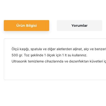
Ürün Bilgisi
Yorumlar
Ölçü kaşığı, spatula ve diğer aletlerden aljinat, alçı ve benzeri
500 gr. Toz şeklinde 1 ölçek için 1 lt su kullanınız.
Ultrasonik temizleme cihazlarında ve dezenfektan küvetleri içe
Bu ürünün fiyat bilgisi, resim, ürün açıklamalarında ve diğer ko
Görüş ve önerileriniz için teşekkür ederiz.