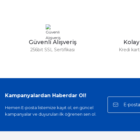
Ürün resmi kalitesiz, bozuk veya görüntülenemiyor.
Ürün açıklamasında eksik bilgiler bulunuyor.
Ürün bilgilerinde hatalar bulunuyor.
Ürün fiyatı diğer sitelerden daha pahalı.
Bu ürüne benzer farklı alternatifler olmalı.
Güvenli Alışveriş
Kola
256bit SSL Sertifikası
Kredi kar
Kampanyalardan Haberdar Ol!
Hemen E-posta listemize kayıt ol, en güncel
kampanyalar ve duyuruları ilk öğrenen sen ol.