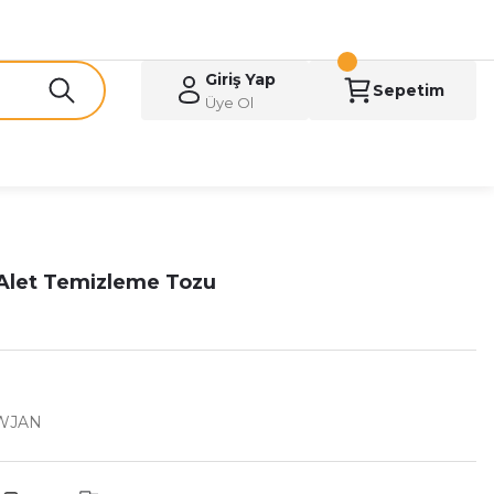
Giriş Yap
Sepetim
Üye Ol
 Alet Temizleme Tozu
WJAN