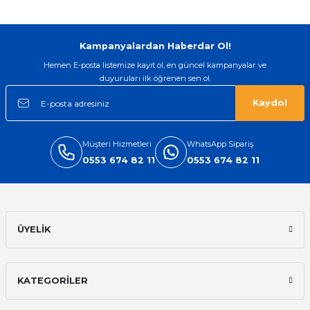
if
itleri
Kampanyalardan Haberdar Ol!
Hemen E-posta listemize kayıt ol, en güncel kampanyalar ve
duyuruları ilk öğrenen sen ol.
zemeleri
Kaydol
itleri
Müşteri Hizmetleri
WhatsApp Sipariş
hazları
0553 674 82 11
0553 674 82 11
ÜYELİK
KATEGORİLER