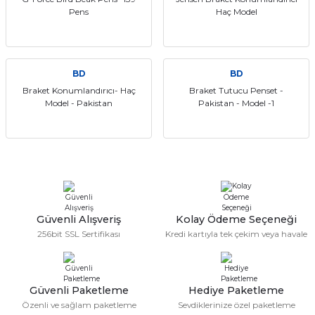
Pens
Haç Model
itleri
Setler
Periodontoloji
arçalar
kilinik
Restoratif El Aletleri
BD
BD
azları
alzemeleri
Braket Konumlandırıcı- Haç
Braket Tutucu Penset -
Model - Pakistan
Pakistan - Model -1
stemleri
nti
tif
rünler
alzemeler
Güvenli Alışveriş
Kolay Ödeme Seçeneği
ri
256bit SSL Sertifikası
Kredi kartıyla tek çekim veya havale
ti
Güvenli Paketleme
Hediye Paketleme
Özenli ve sağlam paketleme
Sevdiklerinize özel paketleme