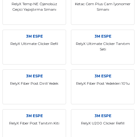
RelyX Temp NE Öjenolsüz
Ketac Cem Plus Cam İyonomer
Geçici Yapıştırma Simanı
Simanı
3M ESPE
3M ESPE
RelyX Ultimate Clicker Refil
RelyX Ultimate Clicker Tanıtım
Seti
3M ESPE
3M ESPE
RelyX Fiber Post Dirill Yedek
RelyX Fiber Post Yedekleri 10'lu
3M ESPE
3M ESPE
RelyX Fiber Post Tanıtım Kiti
RelyX U200 Clicker Refill