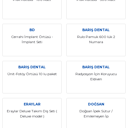
itleri
Setler
Periodontoloji
arçalar
kilinik
Restoratif El Aletleri
BD
BARIŞ DENTAL
azları
alzemeleri
Cerrahi İmplant Örtüsü -
Rulo Pamuk 600 lük 2
İmplant Seti
Numara
stemleri
nti
tif
BARIŞ DENTAL
BARIŞ DENTAL
Ünit-Fotöy Örtüsü 10 lu paket
Radyosyon İçin Koruyucu
rünler
alzemeler
Eldiven
ri
ERAYLAR
DOĞSAN
ti
Eraylar Deluxe Takım Diş Seti (
Doğsan İpek Sütur /
Deluxe model )
Emilemeyen İp