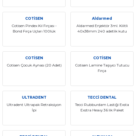
COTİSEN
Aldarmed
Cotisen Pindex Kıl Fırçası -
Aldarmed Enjektör 3ml. Kilitli
Bond Fırça Uçları 100lük
40x38mm 240 adetlik kutu
COTİSEN
COTİSEN
Cotisen Çocuk Aynası (20 Adet)
Cotisen Lamine Taşıyıcı Tutucu
Fırça
ULTRADENT
TECCİ DENTAL
Ultradent Ultrapak Retraksiyon
Tecci Rubburdam Lastiği Exsta
İpi
Exstra Heavy 36 lik Paket