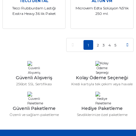
TECCİ DENTAL
ALTUN VM
Tecci Rubburdam Lastiği
Microvem Edta Solüsyon %5'lik
Exstra Heavy 36 lik Paket
250 ml.
1
2
3
4
5
Güvenli Alışveriş
Kolay Ödeme Seçeneği
256bit SSL Sertifikası
Kredi kartıyla tek çekim veya havale
Güvenli Paketleme
Hediye Paketleme
Özenli ve sağlam paketleme
Sevdiklerinize özel paketleme