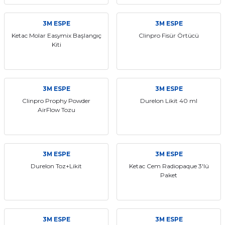
if
3M ESPE
3M ESPE
itleri
Ketac Molar Easymix Başlangıç
Clinpro Fisür Örtücü
Kiti
zemeleri
itleri
3M ESPE
3M ESPE
Clinpro Prophy Powder
Durelon Likit 40 ml
hazları
AirFlow Tozu
3M ESPE
3M ESPE
Durelon Toz+Likit
Ketac Cem Radiopaque 3'lü
Paket
3M ESPE
3M ESPE