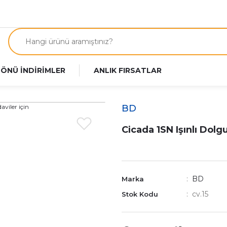
 ÖNÜ İNDİRİMLER
ANLIK FIRSATLAR
BD
Cicada 1SN Işınlı Dolg
BD
Marka
cv.15
Stok Kodu