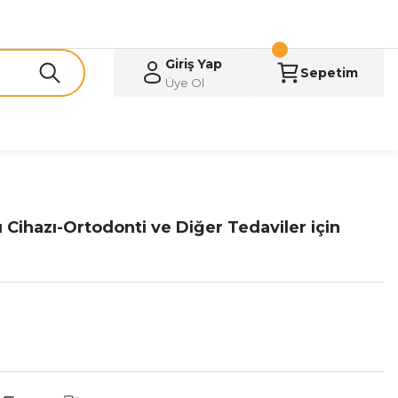
Giriş Yap
Sepetim
Üye Ol
u Cihazı-Ortodonti ve Diğer Tedaviler için