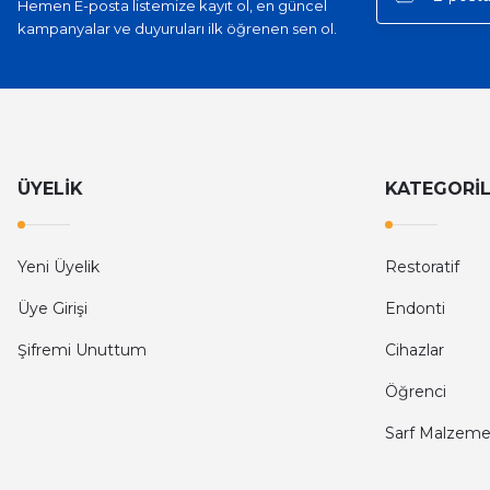
Hemen E-posta listemize kayıt ol, en güncel
kampanyalar ve duyuruları ilk öğrenen sen ol.
ÜYELİK
KATEGORİ
Yeni Üyelik
Restoratif
Üye Girişi
Endonti
Şifremi Unuttum
Cihazlar
Öğrenci
Sarf Malzeme