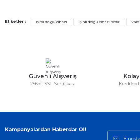
Bu ürünün fiyat bilgisi, resim, ürün açıklamalarında ve diğer ko
Görüş ve önerileriniz için teşekkür ederiz.
Etiketler :
ışınlı dolgu cihazı
ışınlı dolgu cihazı nedir
valo 
Ürün resmi kalitesiz, bozuk veya görüntülenemiyor.
Ürün açıklamasında eksik bilgiler bulunuyor.
Ürün bilgilerinde hatalar bulunuyor.
Ürün fiyatı diğer sitelerden daha pahalı.
Bu ürüne benzer farklı alternatifler olmalı.
Güvenli Alışveriş
Kola
256bit SSL Sertifikası
Kredi kar
Kampanyalardan Haberdar Ol!