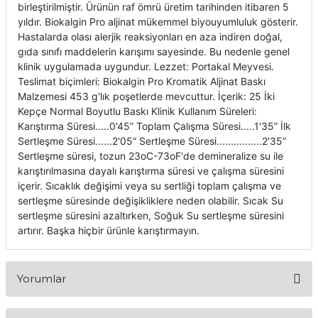
birleştirilmiştir. Ürünün raf ömrü üretim tarihinden itibaren 5
itleri
Setler
Periodontoloji
yıldır. Biokalgin Pro aljinat mükemmel biyouyumluluk gösterir.
Hastalarda olası alerjik reaksiyonları en aza indiren doğal,
gıda sınıfı maddelerin karışımı sayesinde. Bu nedenle genel
arçalar
kilinik
Restoratif El Aletleri
klinik uygulamada uygundur. Lezzet: Portakal Meyvesi.
Teslimat biçimleri: Biokalgin Pro Kromatik Aljinat Baskı
azları
alzemeleri
Malzemesi 453 g'lık poşetlerde mevcuttur. İçerik: 25 İki
Kepçe Normal Boyutlu Baskı Klinik Kullanım Süreleri:
stemleri
nti
Karıştırma Süresi.....0'45” Toplam Çalışma Süresi.....1'35” İlk
Sertleşme Süresi......2'05“ Sertleşme Süresi................2'35”
Sertleşme süresi, tozun 23oC-73oF'de demineralize su ile
tif
karıştırılmasına dayalı karıştırma süresi ve çalışma süresini
içerir. Sıcaklık değişimi veya su sertliği toplam çalışma ve
rünler
alzemeler
sertleşme süresinde değişikliklere neden olabilir. Sıcak Su
sertleşme süresini azaltırken, Soğuk Su sertleşme süresini
ri
artırır. Başka hiçbir ürünle karıştırmayın.
ti
Yorumlar