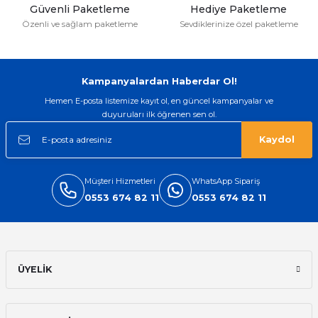
Güvenli Paketleme
Hediye Paketleme
Özenli ve sağlam paketleme
Sevdiklerinize özel paketleme
Gönder
Kampanyalardan Haberdar Ol!
Hemen E-posta listemize kayıt ol, en güncel kampanyalar ve
duyuruları ilk öğrenen sen ol.
Kaydol
Müşteri Hizmetleri
WhatsApp Sipariş
0553 674 82 11
0553 674 82 11
ÜYELİK