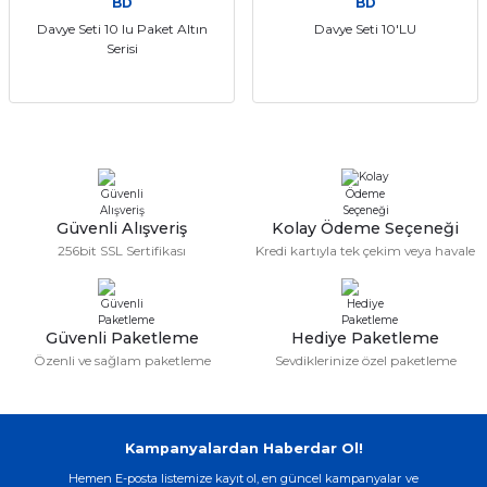
BD
BD
Davye Seti 10 lu Paket Altın
Davye Seti 10'LU
Serisi
Güvenli Alışveriş
Kolay Ödeme Seçeneği
256bit SSL Sertifikası
Kredi kartıyla tek çekim veya havale
Güvenli Paketleme
Hediye Paketleme
Özenli ve sağlam paketleme
Sevdiklerinize özel paketleme
Kampanyalardan Haberdar Ol!
Hemen E-posta listemize kayıt ol, en güncel kampanyalar ve