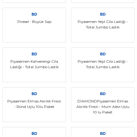
if
BD
BD
itleri
Piresel - Büyük Sap
Piyasemen Yeşil Cila Lastiği -
Total Jumbo Lastik
zemeleri
itleri
BD
BD
Piyasemen Kahverengi Cila
Piyasemen Yeşil Cila Lastiği -
hazları
Lastiği - Total Jumbo Lastik
Total Jumbo Lastik
BD
BD
Piyasemen Elmas Akrilik Firezi
DİAMONDPiyasemen Elmas
- Rond Uçlu 10lu Paket
Akrilik Firezi - Mum Alevi Uçlu
10 lu Paket
BD
BD