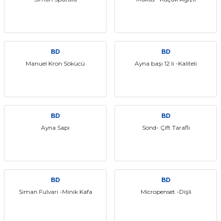
itleri
Setler
Periodontoloji
arçalar
kilinik
Restoratif El Aletleri
BD
BD
azları
alzemeleri
Manuel Kron Sökücü
Ayna başı 12 li -Kaliteli
stemleri
nti
tif
BD
BD
Ayna Sapı
Sond- Çift Taraflı
rünler
alzemeler
ri
BD
BD
ti
Siman Fulvarı -Minik Kafa
Micropenset -Dişli