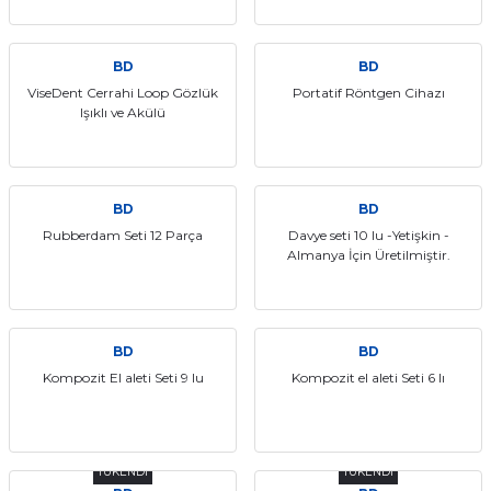
BD
BD
ViseDent Cerrahi Loop Gözlük
Portatif Röntgen Cihazı
Işıklı ve Akülü
BD
BD
Rubberdam Seti 12 Parça
Davye seti 10 lu -Yetişkin -
Almanya İçin Üretilmiştir.
BD
BD
Kompozit El aleti Seti 9 lu
Kompozit el aleti Seti 6 lı
TÜKENDİ
TÜKENDİ