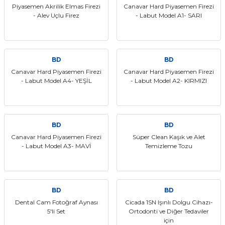
Piyasemen Akrilik Elmas Firezi
Canavar Hard Piyasemen Firezi
- Alev Uçlu Firez
- Labut Model A1- SARI
BD
BD
Canavar Hard Piyasemen Firezi
Canavar Hard Piyasemen Firezi
- Labut Model A4- YEŞİL
- Labut Model A2- KIRMIZI
BD
BD
Canavar Hard Piyasemen Firezi
Süper Clean Kaşık ve Alet
- Labut Model A3- MAVİ
Temizleme Tozu
BD
BD
Dental Cam Fotoğraf Aynası
Cicada 1SN Işınlı Dolgu Cihazı-
5'li Set
Ortodonti ve Diğer Tedaviler
için