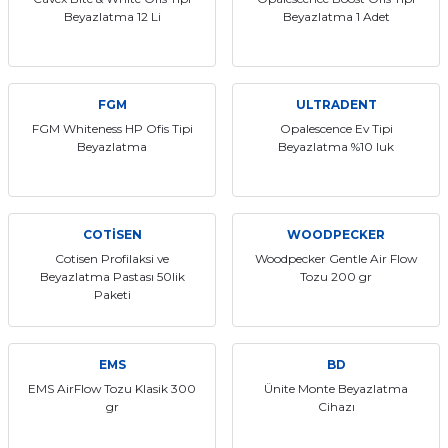
Beyazlatma 12 Li
Beyazlatma 1 Adet
itleri
Setler
Periodontoloji
arçalar
kilinik
Restoratif El Aletleri
FGM
ULTRADENT
azları
alzemeleri
FGM Whiteness HP Ofis Tipi
Opalescence Ev Tipi
Beyazlatma
Beyazlatma %10 luk
stemleri
nti
tif
COTİSEN
WOODPECKER
Cotisen Profilaksi ve
Woodpecker Gentle Air Flow
rünler
alzemeler
Beyazlatma Pastası 50lik
Tozu 200 gr
Paketi
ri
EMS
BD
ti
EMS AirFlow Tozu Klasik 300
Ünite Monte Beyazlatma
gr
Cihazı