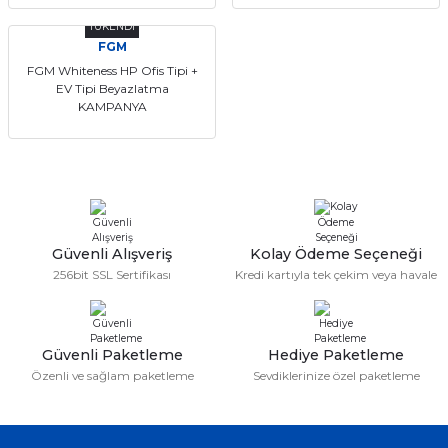
if
TÜKENDİ
FGM
itleri
FGM Whiteness HP Ofis Tipi +
EV Tipi Beyazlatma
KAMPANYA
zemeleri
itleri
hazları
Güvenli Alışveriş
Kolay Ödeme Seçeneği
256bit SSL Sertifikası
Kredi kartıyla tek çekim veya havale
Güvenli Paketleme
Hediye Paketleme
Özenli ve sağlam paketleme
Sevdiklerinize özel paketleme