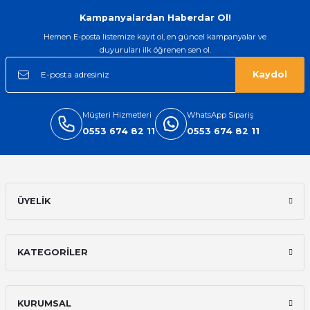
Gönder
Kampanyalardan Haberdar Ol!
Hemen E-posta listemize kayıt ol, en güncel kampanyalar ve
duyuruları ilk öğrenen sen ol.
Kaydol
Müşteri Hizmetleri
WhatsApp Sipariş
0553 674 82 11
0553 674 82 11
ÜYELİK
KATEGORİLER
KURUMSAL