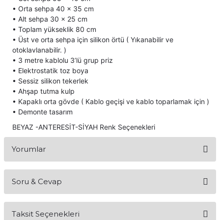
• Orta sehpa 40 x 35 cm
itleri
Setler
Periodontoloji
• Alt sehpa 30 x 25 cm
• Toplam yükseklik 80 cm
arçalar
kilinik
Restoratif El Aletleri
• Üst ve orta sehpa için silikon örtü ( Yıkanabilir ve
otoklavlanabilir. )
azları
alzemeleri
• 3 metre kablolu 3’lü grup priz
• Elektrostatik toz boya
• Sessiz silikon tekerlek
stemleri
nti
• Ahşap tutma kulp
• Kapaklı orta gövde ( Kablo geçişi ve kablo toparlamak için )
tif
• Demonte tasarım
BEYAZ -ANTERESİT-SİYAH Renk Seçenekleri
rünler
alzemeler
Yorumlar
ri
ti
Soru & Cevap
Bu ürüne ilk yorumu siz yapın!
Taksit Seçenekleri
Yorum Yaz