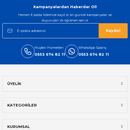
Gönder
Kampanyalardan Haberdar Ol!
Hemen E-posta listemize kayıt ol, en güncel kampanyalar ve
duyuruları ilk öğrenen sen ol.
Kaydol
Müşteri Hizmetleri
WhatsApp Sipariş
0553 674 82 11
0553 674 82 11
ÜYELİK
KATEGORİLER
KURUMSAL