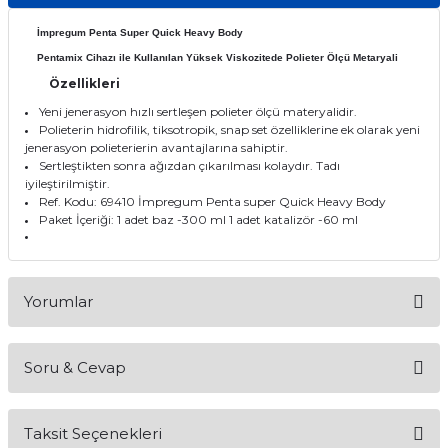
itleri
Setler
Periodontoloji
İmpregum Penta Super Quick Heavy Body
Pentamix Cihazı ile Kullanılan Yüksek Viskozitede Polieter Ölçü Metaryali
arçalar
kilinik
Restoratif El Aletleri
Özellikleri
Yeni jenerasyon hızlı sertleşen polieter ölçü materyalidir.
azları
alzemeleri
Polieterin hidrofilik, tiksotropik, snap set özelliklerine ek olarak yeni
jenerasyon polieterierin avantajlarına sahiptir.
Sertleştikten sonra ağızdan çıkarılması kolaydır. Tadı
stemleri
nti
iyileştirilmiştir.
Ref. Kodu: 69410 İmpregum Penta super Quick Heavy Body
tif
Paket İçeriği: 1 adet baz -300 ml 1 adet katalizör -60 ml
rünler
alzemeler
Yorumlar
ri
Soru & Cevap
ti
Bu ürüne ilk yorumu siz yapın!
Taksit Seçenekleri
Yorum Yaz