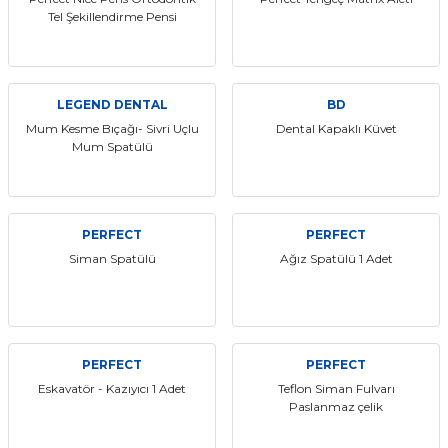
Tel Şekillendirme Pensi
itleri
Setler
Periodontoloji
arçalar
kilinik
Restoratif El Aletleri
LEGEND DENTAL
BD
azları
alzemeleri
Mum Kesme Bıçağı- Sivri Uçlu
Dental Kapaklı Küvet
Mum Spatülü
stemleri
nti
tif
PERFECT
PERFECT
Siman Spatülü
Ağız Spatülü 1 Adet
rünler
alzemeler
ri
PERFECT
PERFECT
ti
Eskavatör - Kazıyıcı 1 Adet
Teflon Siman Fulvarı
Paslanmaz çelik