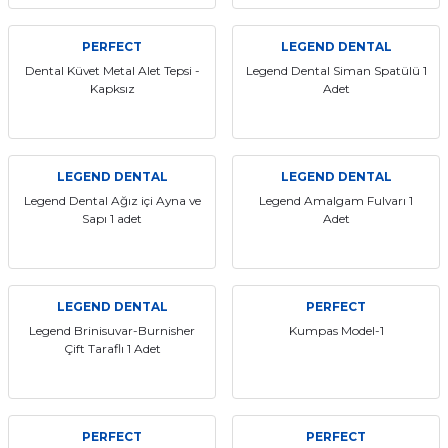
if
PERFECT
LEGEND DENTAL
itleri
Dental Küvet Metal Alet Tepsi -
Legend Dental Siman Spatülü 1
Kapksız
Adet
zemeleri
itleri
LEGEND DENTAL
LEGEND DENTAL
Legend Dental Ağız içi Ayna ve
Legend Amalgam Fulvarı 1
hazları
Sapı 1 adet
Adet
LEGEND DENTAL
PERFECT
Legend Brinisuvar-Burnisher
Kumpas Model-1
Çift Taraflı 1 Adet
PERFECT
PERFECT