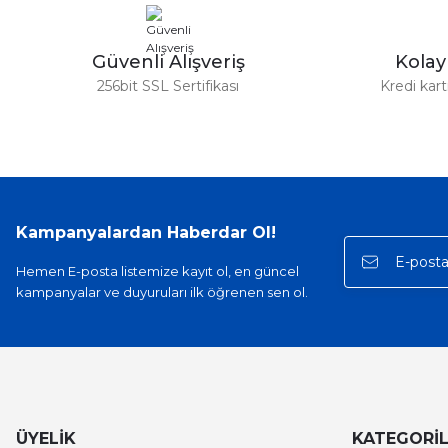
Ürün fiyatı diğer sitelerden daha pahalı.
Bu ürüne benzer farklı alternatifler olmalı.
Güvenli Alışveriş
Kola
256bit SSL Sertifikası
Kredi kar
Kampanyalardan Haberdar Ol!
Hemen E-posta listemize kayıt ol, en güncel
kampanyalar ve duyuruları ilk öğrenen sen ol.
ÜYELİK
KATEGORİ