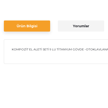
Ürün Bilgisi
Yorumlar
KOMPOZİT EL ALETİ SETİ 9 LU TİTANYUM GÖVDE -OTOKLAVLANA
Bu ürünün fiyat bilgisi, resim, ürün açıklamalarında ve diğer ko
Görüş ve önerileriniz için teşekkür ederiz.
Ürün resmi kalitesiz, bozuk veya görüntülenemiyor.
Ürün açıklamasında eksik bilgiler bulunuyor.
Ürün bilgilerinde hatalar bulunuyor.