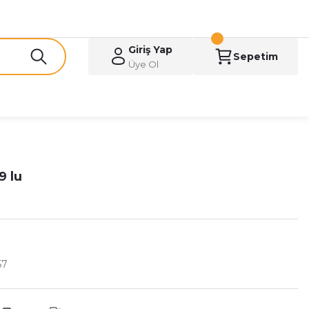
Giriş Yap
Sepetim
Üye Ol
9 lu
57