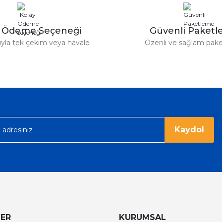
y Ödeme Seçeneği
Güvenli Paket
tıyla tek çekim veya havale
Özenli ve sağlam pak
Gönder
Kaydol
LER
KURUMSAL