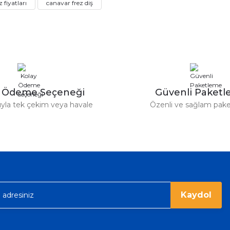
 fiyatları
canavar frez diş
Deneyimini Paylaş
Yorum Yaz
Soru Sor
y Ödeme Seçeneği
Güvenli Paket
tıyla tek çekim veya havale
Özenli ve sağlam pak
Gönder
Kaydol