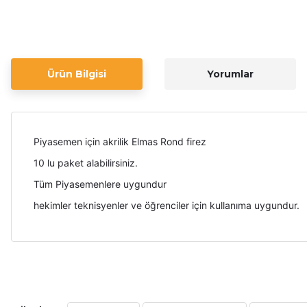
Ürün Bilgisi
Yorumlar
Piyasemen için akrilik Elmas Rond firez
10 lu paket alabilirsiniz.
Tüm Piyasemenlere uygundur
hekimler teknisyenler ve öğrenciler için kullanıma uygundur.
Bu ürünün fiyat bilgisi, resim, ürün açıklamalarında ve diğer ko
Görüş ve önerileriniz için teşekkür ederiz.