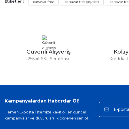
Etiketler :
canavar frez
canavar frez çeşitleri
canavar frez
Ürün resmi kalitesiz, bozuk veya görüntülenemiyor.
Ürün açıklamasında eksik bilgiler bulunuyor.
Ürün bilgilerinde hatalar bulunuyor.
Ürün fiyatı diğer sitelerden daha pahalı.
Bu ürüne benzer farklı alternatifler olmalı.
Güvenli Alışveriş
Kola
256bit SSL Sertifikası
Kredi kar
Kampanyalardan Haberdar Ol!
Hemen E-posta listemize kayıt ol, en güncel
kampanyalar ve duyuruları ilk öğrenen sen ol.