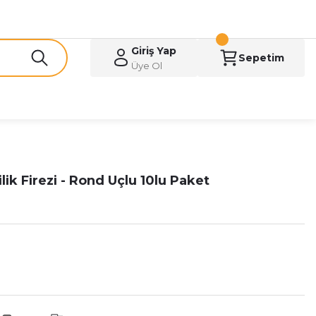
Giriş Yap
Sepetim
Üye Ol
ik Firezi - Rond Uçlu 10lu Paket