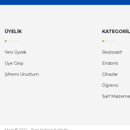
ÜYELİK
KATEGORİ
Yeni Üyelik
Restoratif
Üye Girişi
Endonti
Şifremi Unuttum
Cihazlar
Öğrenci
Sarf Malzeme
Moni © 2024 - Tüm Hakları Saklıdır