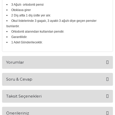
3 Ağızlı ortodonti pensi
itleri
Setler
Periodontoloji
Otoklava girer
2 Diş altta 1 diş üstte yer alır.
arçalar
kilinik
Restoratif El Aletleri
Okul listelerinde 3 gagalı, 3 ayaklı 3 ağızlı diye geçen pensler
bunlardır.
azları
alzemeleri
Ortodonti alanından kullanılan penstir.
Garantilidir.
1 Adet Gönderilecektir.
stemleri
nti
tif
Yorumlar
rünler
alzemeler
Soru & Cevap
ri
Bu ürüne ilk yorumu siz yapın!
ti
Taksit Seçenekleri
Yorum Yaz
Ürün hakkında henüz soru sorulmamış.
Önerileriniz