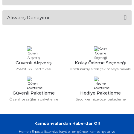
Soru Sor
if
Bu ürünün fiyat bilgisi, resim, ürün açıklamalarında ve diğer
Alışveriş Deneyimi
konularda yetersiz gördüğünüz noktaları öneri formunu
itleri
kullanarak tarafımıza iletebilirsiniz.
Görüş ve önerileriniz için teşekkür ederiz.
zemeleri
Sitemize ilk yorumu siz yapın!
Ürün resmi kalitesiz, bozuk veya görüntülenemiyor.
itleri
Ürün açıklamasında eksik bilgiler bulunuyor.
Deneyimini Paylaş
Ürün bilgilerinde hatalar bulunuyor.
Güvenli Alışveriş
Kolay Ödeme Seçeneği
hazları
256bit SSL Sertifikası
Kredi kartıyla tek çekim veya havale
Ürün fiyatı diğer sitelerden daha pahalı.
Bu ürüne benzer farklı alternatifler olmalı.
Güvenli Paketleme
Hediye Paketleme
Özenli ve sağlam paketleme
Sevdiklerinize özel paketleme
Gönder
Kampanyalardan Haberdar Ol!
Hemen E-posta listemize kayıt ol, en güncel kampanyalar ve