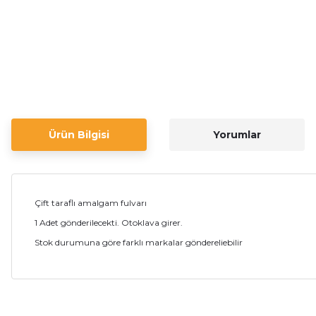
Ürün Bilgisi
Yorumlar
Çift taraflı amalgam fulvarı
1 Adet gönderilecekti. Otoklava girer.
Stok durumuna göre farklı markalar göndereliebilir
Bu ürünün fiyat bilgisi, resim, ürün açıklamalarında ve diğer ko