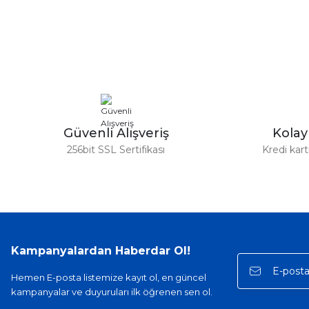
Görüş ve önerileriniz için teşekkür ederiz.
Ürün resmi kalitesiz, bozuk veya görüntülenemiyor.
Ürün açıklamasında eksik bilgiler bulunuyor.
Ürün bilgilerinde hatalar bulunuyor.
Ürün fiyatı diğer sitelerden daha pahalı.
Bu ürüne benzer farklı alternatifler olmalı.
Güvenli Alışveriş
Kola
256bit SSL Sertifikası
Kredi kar
Kampanyalardan Haberdar Ol!
Hemen E-posta listemize kayıt ol, en güncel
kampanyalar ve duyuruları ilk öğrenen sen ol.