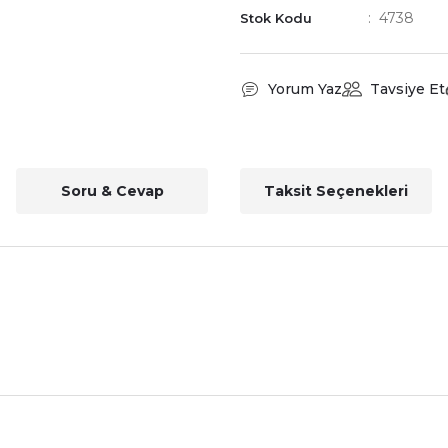
4738
Stok Kodu
Yorum Yaz
Tavsiye Et
Soru & Cevap
Taksit Seçenekleri
nularda yetersiz gördüğünüz noktaları öneri formunu kullanarak tarafımız