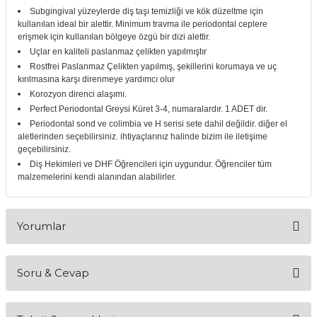
Subgingival yüzeylerde diş taşı temizliği ve kök düzeltme için
itleri
Setler
Periodontoloji
kullanılan ideal bir alettir.
Minimum travma ile periodontal ceplere
erişmek için kullanılan bölgeye özgü bir dizi alettir.
arçalar
kilinik
Restoratif El Aletleri
Uçlar en kaliteli paslanmaz çelikten yapılmıştır
Rostfrei Paslanmaz Çelikten yapılmış, şekillerini korumaya ve uç
kırılmasına karşı direnmeye yardımcı olur
azları
alzemeleri
Korozyon direnci alaşımı.
Perfect Periodontal Greysi Küret 3-4, numaralardır. 1 ADET dir.
stemleri
nti
Periodontal sond ve colimbia ve H serisi sete dahil değildir. diğer el
aletlerinden seçebilirsiniz. ihtiyaçlarınız halinde bizim ile iletişime
geçebilirsiniz.
tif
Diş Hekimleri ve DHF Öğrencileri için uygundur. Öğrenciler tüm
malzemelerini kendi alanından alabilirler.
rünler
alzemeler
ri
Yorumlar
ti
Soru & Cevap
Bu ürüne ilk yorumu siz yapın!