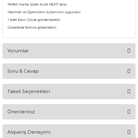
Perfect marka Scaler Küret H6/H7 serisi,
itleri
Setler
Periodontoloji
Hekimler ve Öğrencilerin kullanımın uygundur.
1 Adet Kalın Gövde gönderilecektir.
arçalar
kilinik
Restoratif El Aletleri
Görsellerde farklılık gösterilebilir.
azları
alzemeleri
Yorumlar
stemleri
nti
tif
Soru & Cevap
Bu ürüne ilk yorumu siz yapın!
rünler
alzemeler
Taksit Seçenekleri
Yorum Yaz
Ürün hakkında henüz soru sorulmamış.
ri
Önerileriniz
ti
Soru Sor
Bu ürünün fiyat bilgisi, resim, ürün açıklamalarında ve diğer
Alışveriş Deneyimi
konularda yetersiz gördüğünüz noktaları öneri formunu