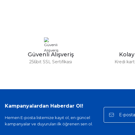
Ürün resmi kalitesiz, bozuk veya görüntülenemiyor.
Ürün açıklamasında eksik bilgiler bulunuyor.
Ürün bilgilerinde hatalar bulunuyor.
Ürün fiyatı diğer sitelerden daha pahalı.
Bu ürüne benzer farklı alternatifler olmalı.
Güvenli Alışveriş
Kola
256bit SSL Sertifikası
Kredi kar
Kampanyalardan Haberdar Ol!
Hemen E-posta listemize kayıt ol, en güncel
kampanyalar ve duyuruları ilk öğrenen sen ol.