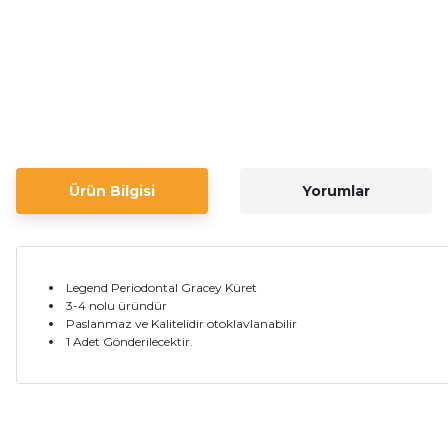
Ürün Bilgisi
Yorumlar
Legend Periodontal Gracey Küret
3-4 nolu üründür
Paslanmaz ve Kalitelidir otoklavlanabilir
1 Adet Gönderilecektir.
Bu ürünün fiyat bilgisi, resim, ürün açıklamalarında ve diğer ko
Görüş ve önerileriniz için teşekkür ederiz.