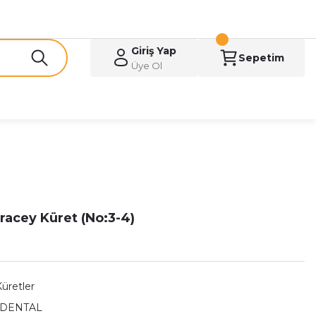
Giriş Yap
Sepetim
Üye Ol
racey Küret (No:3-4)
Küretler
 DENTAL