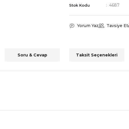
4687
Stok Kodu
Yorum Yaz
Tavsiye Et
Soru & Cevap
Taksit Seçenekleri
nularda yetersiz gördüğünüz noktaları öneri formunu kullanarak tarafımız