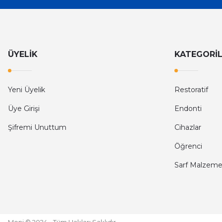
ÜYELİK
KATEGORİ
Yeni Üyelik
Restoratif
Üye Girişi
Endonti
Şifremi Unuttum
Cihazlar
Öğrenci
Sarf Malzeme
Moni © 2024 - Tüm Hakları Saklıdır