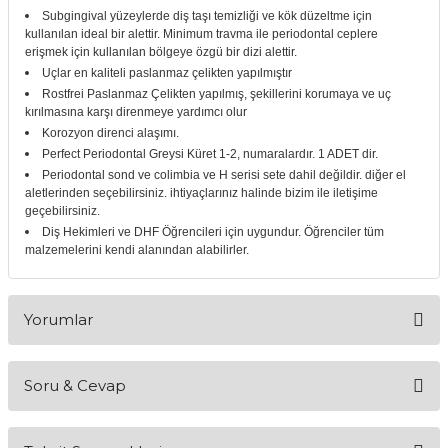
Subgingival yüzeylerde diş taşı temizliği ve kök düzeltme için
itleri
Setler
Periodontoloji
kullanılan ideal bir alettir.
Minimum travma ile periodontal ceplere
erişmek için kullanılan bölgeye özgü bir dizi alettir.
arçalar
kilinik
Restoratif El Aletleri
Uçlar en kaliteli paslanmaz çelikten yapılmıştır
Rostfrei Paslanmaz Çelikten yapılmış, şekillerini korumaya ve uç
kırılmasına karşı direnmeye yardımcı olur
azları
alzemeleri
Korozyon direnci alaşımı.
Perfect Periodontal Greysi Küret 1-2, numaralardır. 1 ADET dir.
stemleri
nti
Periodontal sond ve colimbia ve H serisi sete dahil değildir. diğer el
aletlerinden seçebilirsiniz. ihtiyaçlarınız halinde bizim ile iletişime
geçebilirsiniz.
tif
Diş Hekimleri ve DHF Öğrencileri için uygundur. Öğrenciler tüm
malzemelerini kendi alanından alabilirler.
rünler
alzemeler
ri
Yorumlar
ti
Soru & Cevap
Bu ürüne ilk yorumu siz yapın!