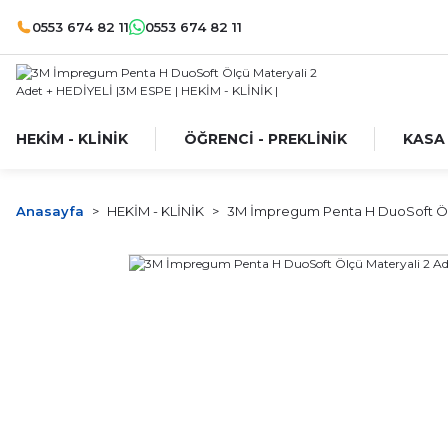
0553 674 82 11
0553 674 82 11
HEKİM - KLİNİK
ÖĞRENCİ - PREKLİNİK
KASA
Anasayfa
HEKİM - KLİNİK
3M İmpregum Penta H DuoSoft Ölç