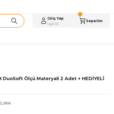
Giriş Yap
Sepetim
Üye Ol
DuoSoft Ölçü Materyali 2 Adet + HEDİYELİ
KLİNİK