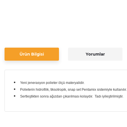
Ürün Bilgisi
Yorumlar
Yeni jenerasyon polieter ölçü materyalidir.
Polieterin hidrofilik, tiksotropik, snap set Pentamix sistemiyle kullanılı
Sertleştikten sonra ağızdan çıkarılması kolaydır. Tadı iyileştirilmiştir.
Bu ürünün fiyat bilgisi, resim, ürün açıklamalarında ve diğer ko