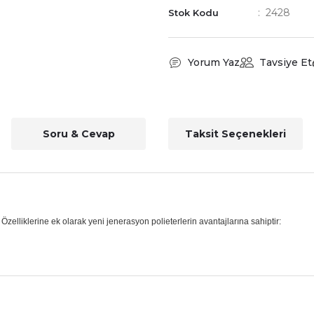
2428
Stok Kodu
Yorum Yaz
Tavsiye Et
Soru & Cevap
Taksit Seçenekleri
r. Özelliklerine ek olarak yeni jenerasyon polieterlerin avantajlarına sahiptir:
nularda yetersiz gördüğünüz noktaları öneri formunu kullanarak tarafımız