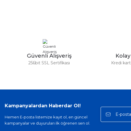
Görüş ve önerileriniz için teşekkür ederiz.
Ürün resmi kalitesiz, bozuk veya görüntülenemiyor.
Ürün açıklamasında eksik bilgiler bulunuyor.
Ürün bilgilerinde hatalar bulunuyor.
Ürün fiyatı diğer sitelerden daha pahalı.
Bu ürüne benzer farklı alternatifler olmalı.
Güvenli Alışveriş
Kola
256bit SSL Sertifikası
Kredi kar
Kampanyalardan Haberdar Ol!
Hemen E-posta listemize kayıt ol, en güncel
kampanyalar ve duyuruları ilk öğrenen sen ol.