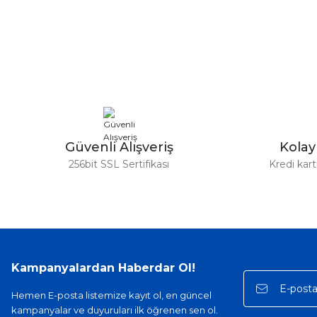
Bu ürünün fiyat bilgisi, resim, ürün açıklamalarında ve diğer ko
Görüş ve önerileriniz için teşekkür ederiz.
Ürün resmi kalitesiz, bozuk veya görüntülenemiyor.
Ürün açıklamasında eksik bilgiler bulunuyor.
Ürün bilgilerinde hatalar bulunuyor.
Ürün fiyatı diğer sitelerden daha pahalı.
Bu ürüne benzer farklı alternatifler olmalı.
Güvenli Alışveriş
Kola
256bit SSL Sertifikası
Kredi kar
Kampanyalardan Haberdar Ol!
Hemen E-posta listemize kayıt ol, en güncel
kampanyalar ve duyuruları ilk öğrenen sen ol.