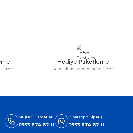
a iletebilirsiniz.
leme
Hediye Paketleme
etleme
Sevdiklerinize özel paketleme
Müşteri Hizmetleri
WhatsApp Sipariş
0553 674 82 11
0553 674 82 11