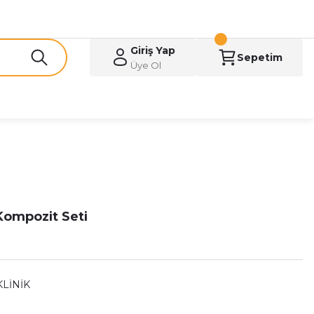
Giriş Yap
Sepetim
Üye Ol
Kompozit Seti
KLİNİK