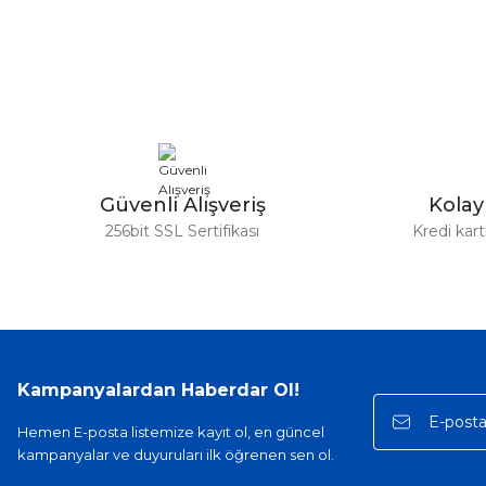
Görüş ve önerileriniz için teşekkür ederiz.
Ürün resmi kalitesiz, bozuk veya görüntülenemiyor.
Ürün açıklamasında eksik bilgiler bulunuyor.
Ürün bilgilerinde hatalar bulunuyor.
Ürün fiyatı diğer sitelerden daha pahalı.
Bu ürüne benzer farklı alternatifler olmalı.
Güvenli Alışveriş
Kola
256bit SSL Sertifikası
Kredi kar
Kampanyalardan Haberdar Ol!
Hemen E-posta listemize kayıt ol, en güncel
kampanyalar ve duyuruları ilk öğrenen sen ol.