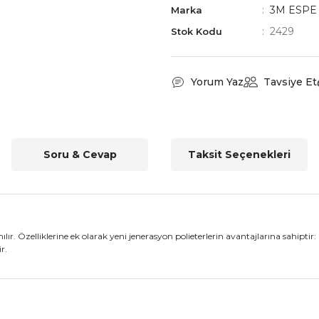
3M ESPE
Marka
2429
Stok Kodu
Yorum Yaz
Tavsiye Et
Soru & Cevap
Taksit Seçenekleri
ılır. Özelliklerine ek olarak yeni jenerasyon polieterlerin avantajlarına sahiptir:
r.
nularda yetersiz gördüğünüz noktaları öneri formunu kullanarak tarafımız