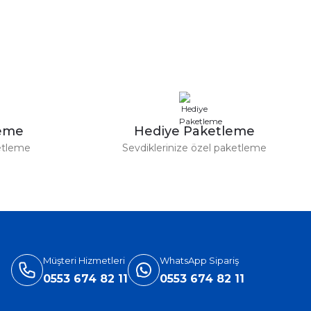
leme
Hediye Paketleme
etleme
Sevdiklerinize özel paketleme
Müşteri Hizmetleri
WhatsApp Sipariş
0553 674 82 11
0553 674 82 11