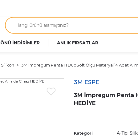
 ÖNÜ İNDİRİMLER
ANLIK FIRSATLAR
 Silikon
3M İmpregum Penta H DuoSoft Ölçü Materyali 4 Adet Alı
3M ESPE
3M İmpregum Penta H 
HEDİYE
A-Tipi Sili
Kategori