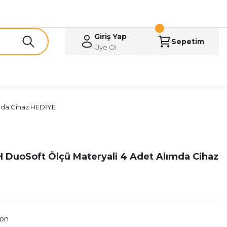
Giriş Yap
Sepetim
Üye Ol
mda Cihaz HEDİYE
DuoSoft Ölçü Materyali 4 Adet Alımda Cihaz
kon