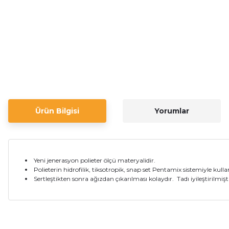
Ürün Bilgisi
Yorumlar
Yeni jenerasyon polieter ölçü materyalidir.
Polieterin hidrofilik, tiksotropik, snap set Pentamix sistemiyle kullan
Sertleştikten sonra ağızdan çıkarılması kolaydır. Tadı iyileştirilmişti
Bu ürünün fiyat bilgisi, resim, ürün açıklamalarında ve diğer ko