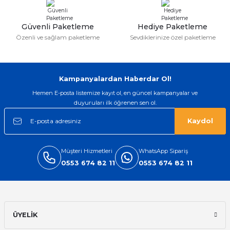
Bu ürüne benzer farklı alternatifler olmalı.
Güvenli Paketleme
Hediye Paketleme
Özenli ve sağlam paketleme
Sevdiklerinize özel paketleme
Gönder
Kampanyalardan Haberdar Ol!
Hemen E-posta listemize kayıt ol, en güncel kampanyalar ve
duyuruları ilk öğrenen sen ol.
Kaydol
Müşteri Hizmetleri
WhatsApp Sipariş
0553 674 82 11
0553 674 82 11
ÜYELİK