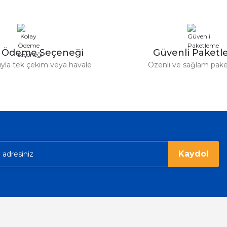
y Ödeme Seçeneği
Güvenli Paket
tıyla tek çekim veya havale
Özenli ve sağlam pak
Gönder
Kaydol