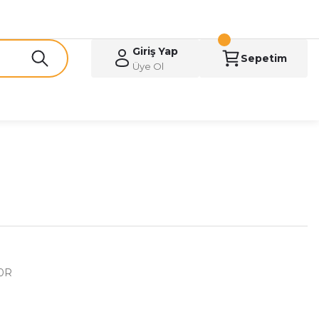
Giriş Yap
Sepetim
Üye Ol
0R