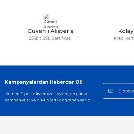
Ürün fiyatı diğer sitelerden daha pahalı.
Bu ürüne benzer farklı alternatifler olmalı.
Güvenli Alışveriş
Kola
256bit SSL Sertifikası
Kredi kar
Kampanyalardan Haberdar Ol!
Hemen E-posta listemize kayıt ol, en güncel
kampanyalar ve duyuruları ilk öğrenen sen ol.