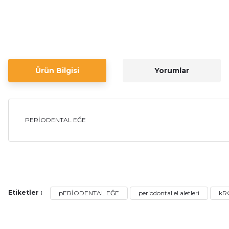
Ürün Bilgisi
Yorumlar
PERİODENTAL EĞE
Bu ürünün fiyat bilgisi, resim, ürün açıklamalarında ve diğer ko
Görüş ve önerileriniz için teşekkür ederiz.
Etiketler :
pERİODENTAL EĞE
periodontal el aletleri
kR
Ürün resmi kalitesiz, bozuk veya görüntülenemiyor.
Ürün açıklamasında eksik bilgiler bulunuyor.
Ürün bilgilerinde hatalar bulunuyor.