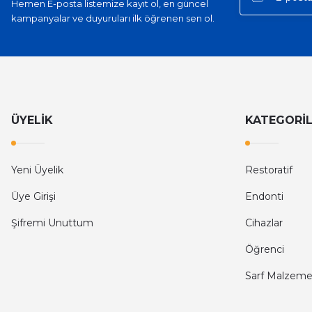
Hemen E-posta listemize kayıt ol, en güncel
kampanyalar ve duyuruları ilk öğrenen sen ol.
ÜYELİK
KATEGORİ
Yeni Üyelik
Restoratif
Üye Girişi
Endonti
Şifremi Unuttum
Cihazlar
Öğrenci
Sarf Malzeme