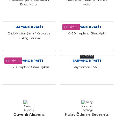
Endo Motor
Motor
itleri
Setler
Periodontoloji
arçalar
kilinik
Restoratif El Aletleri
SAEYANG KRAFİT
HEDİYELİ
SAEYANG KRAFİT
azları
alzemeleri
Endo Motor-Şarjlı / Kablosuz
Ki-20 İmplant Cihaz-Işıklı
16:1 Anguldurvalı
stemleri
nti
TÜKENDİ
tif
HEDİYELİ
SAEYANG KRAFİT
SAEYANG KRAFİT
Ki-20 İmplant Cihaz-Işıksız
Piyasemen ES6 1:1
rünler
alzemeler
ri
ti
Güvenli Alışveriş
Kolay Ödeme Seçeneği