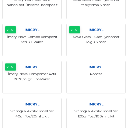
Nanohibrit Üniversal Kompozit
Yapıştırma Simanı
itleri
Setler
Periodontoloji
arçalar
kilinik
Restoratif El Aletleri
YENİ
IMICRYL
YENİ
IMICRYL
azları
alzemeleri
İmcryl Nova Compo Kompozit
Nova Glass F Cam İyonomer
Seti 8 li Paket
Dolgu Simanı
stemleri
nti
tif
YENİ
IMICRYL
IMICRYL
İmcryl Nova Compomer Refil
Pomza
rünler
alzemeler
20*0,25 gr. Eco Paket
ri
IMICRYL
IMICRYL
ti
SC Soğuk Akrilik Small Set
SC Soğuk Akrilik Small Set
40gr Toz/20ml Likit
120gr Toz /100ml Likit