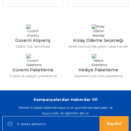
Güvenli Alışveriş
Kolay Ödeme Seçeneği
256bit SSL Sertifikası
Kredi kartıyla tek çekim veya havale
Güvenli Paketleme
Hediye Paketleme
Özenli ve sağlam paketleme
Sevdiklerinize özel paketleme
Kampanyalardan Haberdar Ol!
Hemen E-posta listemize kayıt ol, en güncel kampanyalar ve
duyuruları ilk öğrenen sen ol.
Kaydol