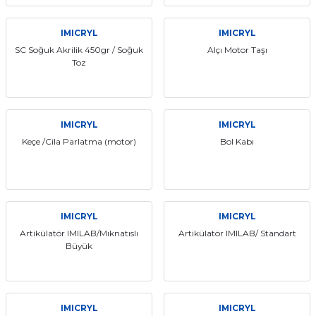
if
IMICRYL
IMICRYL
itleri
SC Soğuk Akrilik 450gr / Soğuk
Alçı Motor Taşı
Toz
zemeleri
itleri
IMICRYL
IMICRYL
Keçe /Cila Parlatma (motor)
Bol Kabı
hazları
IMICRYL
IMICRYL
Artikülatör IMILAB/Mıknatıslı
Artikülatör IMILAB/ Standart
Büyük
IMICRYL
IMICRYL