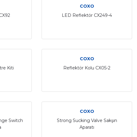
COXO
 CX92
LED Reflektör CX249-4
COXO
tre Kiti
Reflektör Kolu CX05-2
COXO
nge Switch
Strong Sucking Valve Sakşın
a
Aparatı