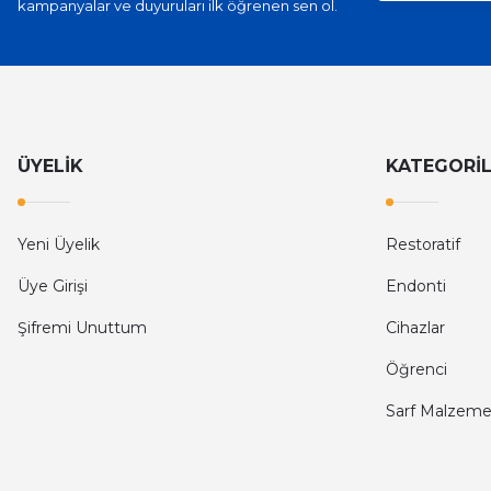
kampanyalar ve duyuruları ilk öğrenen sen ol.
ÜYELİK
KATEGORİ
Yeni Üyelik
Restoratif
Üye Girişi
Endonti
Şifremi Unuttum
Cihazlar
Öğrenci
Sarf Malzeme