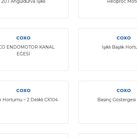
20.1 Anguldurva Işıklı
Reciproc Mot
COXO
COXO
CO ENDOMOTOR KANAL
Işıklı Başlık Hor
EĞESİ
COXO
COXO
k Hortumu – 2 Delikli CX104
Basınç Göstergesi