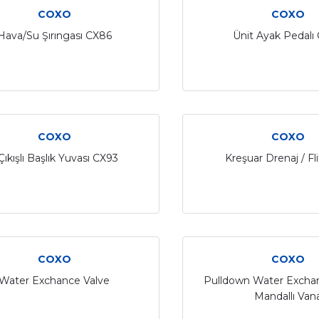
COXO
COXO
Hava/Su Şırıngası CX86
Ünit Ayak Pedalı
COXO
COXO
Çıkışlı Başlık Yuvası CX93
Kreşuar Drenaj / Fli
COXO
COXO
Water Exchance Valve
Pulldown Water Excha
Mandallı Van