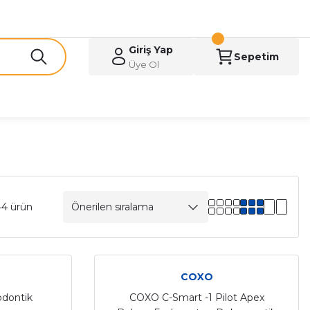
Giriş Yap
Sepetim
Üye Ol
44 ürün
COXO
odontik
COXO C-Smart -1 Pilot Apex