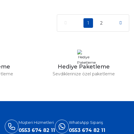
1
2
leme
Hediye Paketleme
etleme
Sevdiklerinize özel paketleme
Müşteri Hizmetleri
WhatsApp Sipariş
0553 674 82 11
0553 674 82 11