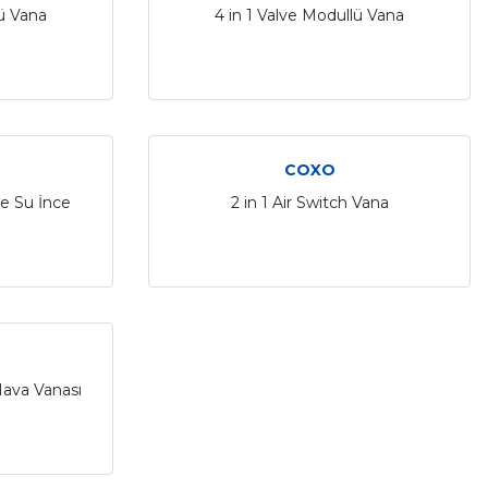
lü Vana
4 in 1 Valve Modullü Vana
COXO
e Su İnce
2 in 1 Air Switch Vana
 Hava Vanası