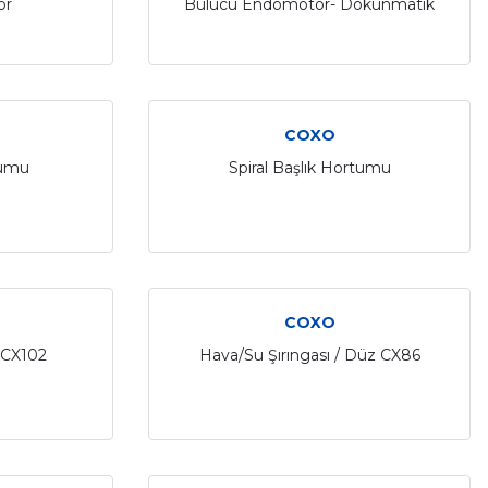
or
Bulucu Endomotor- Dokunmatik
Ekranlı
COXO
tumu
Spiral Başlık Hortumu
COXO
 CX102
Hava/Su Şırıngası / Düz CX86