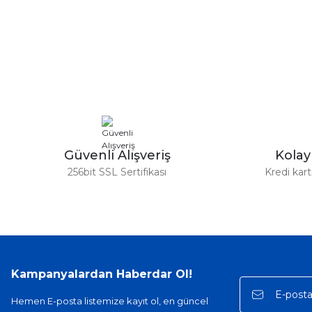
Güvenli Alışveriş
Kola
256bit SSL Sertifikası
Kredi kar
Kampanyalardan Haberdar Ol!
Hemen E-posta listemize kayıt ol, en güncel