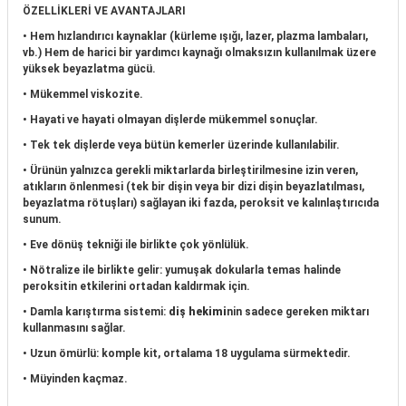
ÖZELLİKLERİ VE AVANTAJLARI
if
• Hem hızlandırıcı kaynaklar (kürleme ışığı, lazer, plazma lambaları,
vb.) Hem de harici bir yardımcı kaynağı olmaksızın kullanılmak üzere
itleri
yüksek beyazlatma gücü.
• Mükemmel viskozite.
zemeleri
• Hayati ve hayati olmayan dişlerde mükemmel sonuçlar.
• Tek tek dişlerde veya bütün kemerler üzerinde kullanılabilir.
itleri
• Ürünün yalnızca gerekli miktarlarda birleştirilmesine izin veren,
atıkların önlenmesi (tek bir dişin veya bir dizi dişin beyazlatılması,
hazları
beyazlatma rötuşları) sağlayan iki fazda, peroksit ve kalınlaştırıcıda
sunum.
• Eve dönüş tekniği ile birlikte çok yönlülük.
• Nötralize ile birlikte gelir: yumuşak dokularla temas halinde
peroksitin etkilerini ortadan kaldırmak için.
• Damla karıştırma sistemi:
diş hekimi
nin sadece gereken miktarı
kullanmasını sağlar.
• Uzun ömürlü: komple kit, ortalama 18 uygulama sürmektedir.
• Müyinden kaçmaz.