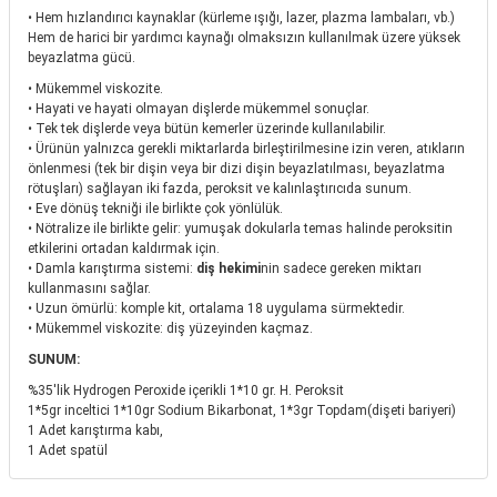
• Hem hızlandırıcı kaynaklar (kürleme ışığı, lazer, plazma lambaları, vb.)
Hem de harici bir yardımcı kaynağı olmaksızın kullanılmak üzere yüksek
beyazlatma gücü.
• Mükemmel viskozite.
• Hayati ve hayati olmayan dişlerde mükemmel sonuçlar.
• Tek tek dişlerde veya bütün kemerler üzerinde kullanılabilir.
• Ürünün yalnızca gerekli miktarlarda birleştirilmesine izin veren, atıkların
önlenmesi (tek bir dişin veya bir dizi dişin beyazlatılması, beyazlatma
rötuşları) sağlayan iki fazda, peroksit ve kalınlaştırıcıda sunum.
• Eve dönüş tekniği ile birlikte çok yönlülük.
• Nötralize ile birlikte gelir: yumuşak dokularla temas halinde peroksitin
etkilerini ortadan kaldırmak için.
• Damla karıştırma sistemi:
diş hekimi
nin sadece gereken miktarı
kullanmasını sağlar.
• Uzun ömürlü: komple kit, ortalama 18 uygulama sürmektedir.
• Mükemmel viskozite: diş yüzeyinden kaçmaz.
SUNUM:
%35'lik Hydrogen Peroxide içerikli 1*10 gr. H. Peroksit
1*5gr inceltici 1*10gr Sodium Bikarbonat, 1*3gr Topdam(dişeti bariyeri)
1 Adet karıştırma kabı,
1 Adet spatül