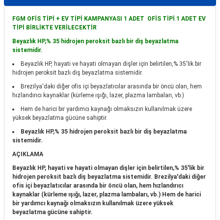
itleri
Setler
Periodontoloji
FGM OFİS TİPİ + EV TİPİ KAMPANYASI 1 ADET OFİS TİPİ 1 ADET EV
TİPİ BİRLİKTE VERİLECEKTİR
arçalar
kilinik
Restoratif El Aletleri
Beyazlık HP,% 35 hidrojen peroksit bazlı bir diş beyazlatma
sistemidir.
azları
alzemeleri
Beyazlık HP, hayati ve hayati olmayan dişler için belirtilen,% 35'lik bir
hidrojen peroksit bazlı diş beyazlatma sistemidir.
stemleri
nti
Brezilya'daki diğer ofis içi beyazlatıcılar arasında bir öncü olan, hem
hızlandırıcı kaynaklar (kürleme ışığı, lazer, plazma lambaları, vb.)
tif
Hem de harici bir yardımcı kaynağı olmaksızın kullanılmak üzere
yüksek beyazlatma gücüne sahiptir.
rünler
alzemeler
Beyazlık HP,% 35 hidrojen peroksit bazlı bir diş beyazlatma
sistemidir.
AÇIKLAMA
ri
Beyazlık HP, hayati ve hayati olmayan dişler için belirtilen,% 35'lik bir
hidrojen peroksit bazlı diş beyazlatma sistemidir. Brezilya'daki diğer
ti
ofis içi beyazlatıcılar arasında bir öncü olan, hem hızlandırıcı
kaynaklar (kürleme ışığı, lazer, plazma lambaları, vb.) Hem de harici
bir yardımcı kaynağı olmaksızın kullanılmak üzere yüksek
beyazlatma gücüne sahiptir.