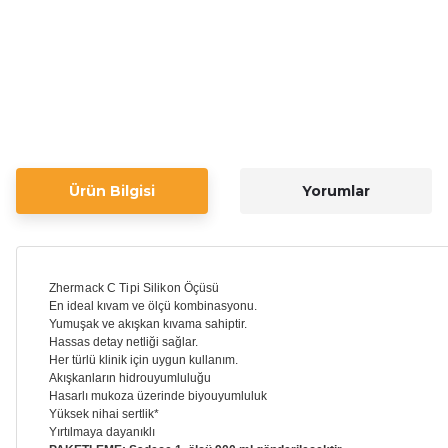
Ürün Bilgisi
Yorumlar
Zhermack C Tipi Silikon Öçüsü
En ideal kıvam ve ölçü kombinasyonu.
Yumuşak ve akışkan kıvama sahiptir.
Hassas detay netliği sağlar.
Her türlü klinik için uygun kullanım.
Akışkanların hidrouyumluluğu
Hasarlı mukoza üzerinde biyouyumluluk
Yüksek nihai sertlik*
Yırtılmaya dayanıklı