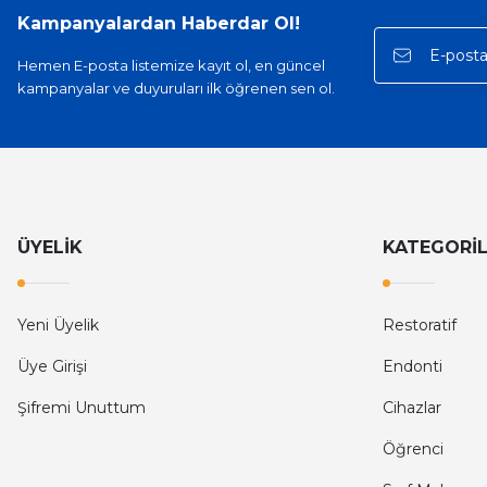
Kampanyalardan Haberdar Ol!
Hemen E-posta listemize kayıt ol, en güncel
kampanyalar ve duyuruları ilk öğrenen sen ol.
ÜYELİK
KATEGORİ
Yeni Üyelik
Restoratif
Üye Girişi
Endonti
Şifremi Unuttum
Cihazlar
Öğrenci