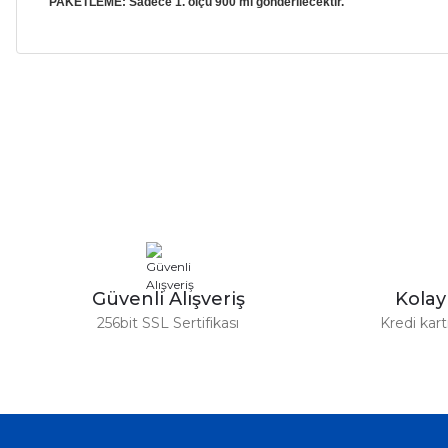
PAKETLEME: Sadece 1. ölçü 900 ml gönderilecektir.
Bu ürünün fiyat bilgisi, resim, ürün açıklamalarında ve diğer ko
Görüş ve önerileriniz için teşekkür ederiz.
Ürün resmi kalitesiz, bozuk veya görüntülenemiyor.
Ürün açıklamasında eksik bilgiler bulunuyor.
Ürün bilgilerinde hatalar bulunuyor.
Ürün fiyatı diğer sitelerden daha pahalı.
Bu ürüne benzer farklı alternatifler olmalı.
Güvenli Alışveriş
Kola
256bit SSL Sertifikası
Kredi kar