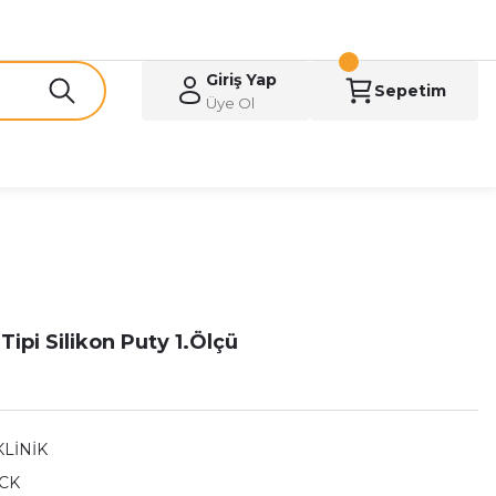
Giriş Yap
Sepetim
Üye Ol
ipi Silikon Puty 1.Ölçü
KLİNİK
CK