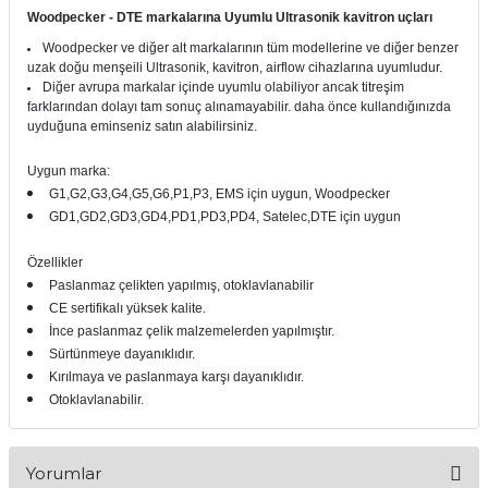
Woodpecker - DTE markalarına Uyumlu Ultrasonik kavitron uçları
itleri
Setler
Periodontoloji
Woodpecker ve diğer alt markalarının tüm modellerine ve diğer benzer
uzak doğu menşeili Ultrasonik, kavitron, airflow cihazlarına uyumludur.
arçalar
kilinik
Restoratif El Aletleri
Diğer avrupa markalar içinde uyumlu olabiliyor ancak titreşim
farklarından dolayı tam sonuç alınamayabilir. daha önce kullandığınızda
uyduğuna eminseniz satın alabilirsiniz.
azları
alzemeleri
Uygun marka:
stemleri
nti
G1,G2,G3,G4,G5,G6,P1,P3, EMS için uygun, Woodpecker
GD1,GD2,GD3,GD4,PD1,PD3,PD4, Satelec,DTE için uygun
tif
Özellikler
Paslanmaz çelikten yapılmış, otoklavlanabilir
rünler
alzemeler
CE sertifikalı yüksek kalite.
İnce paslanmaz çelik malzemelerden yapılmıştır.
ri
Sürtünmeye dayanıklıdır.
Kırılmaya ve paslanmaya karşı dayanıklıdır.
ti
Otoklavlanabilir.
Yorumlar