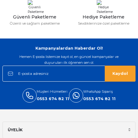
Bu ürüne benzer farklı alternatifler olmalı.
Güvenli Paketleme
Hediye Paketleme
Özenli ve sağlam paketleme
Sevdiklerinize özel paketleme
Gönder
Kampanyalardan Haberdar Ol!
Hemen E-posta listemize kayıt ol, en güncel kampanyalar ve
duyuruları ilk öğrenen sen ol.
Kaydol
Müşteri Hizmetleri
WhatsApp Sipariş
0553 674 82 11
0553 674 82 11
ÜYELİK