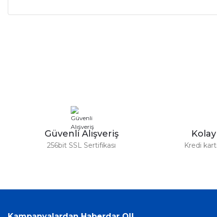
Bu ürünün fiyat bilgisi, resim, ürün açıklamalarında ve diğer ko
Görüş ve önerileriniz için teşekkür ederiz.
Ürün resmi kalitesiz, bozuk veya görüntülenemiyor.
Ürün açıklamasında eksik bilgiler bulunuyor.
Ürün bilgilerinde hatalar bulunuyor.
Ürün fiyatı diğer sitelerden daha pahalı.
Bu ürüne benzer farklı alternatifler olmalı.
Güvenli Alışveriş
Kola
256bit SSL Sertifikası
Kredi kar
Kampanyalardan Haberdar Ol!