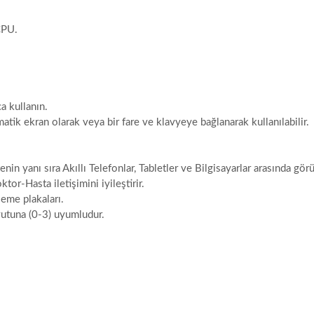
 CPU.
a kullanın.
ik ekran olarak veya bir fare ve klavyeye bağlanarak kullanılabilir.
enin yanı sıra Akıllı Telefonlar, Tabletler ve Bilgisayarlar arasında gö
or-Hasta iletişimini iyileştirir.
leme plakaları.
oyutuna (0-3) uyumludur.