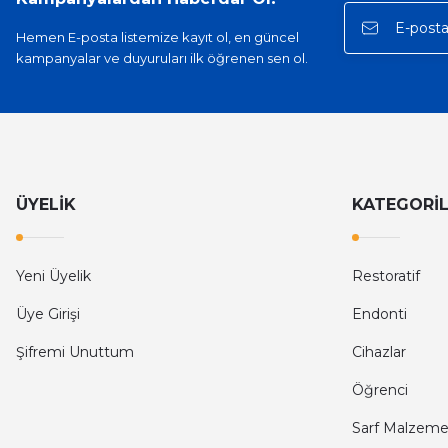
Hemen E-posta listemize kayıt ol, en güncel
kampanyalar ve duyuruları ilk öğrenen sen ol.
ÜYELİK
KATEGORİ
Yeni Üyelik
Restoratif
Üye Girişi
Endonti
Şifremi Unuttum
Cihazlar
Öğrenci
Sarf Malzeme