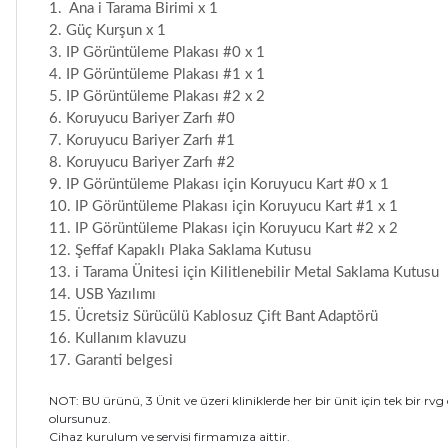
Ana i Tarama Birimi x 1
Güç Kurşun x 1
IP Görüntüleme Plakası #0 x 1
IP Görüntüleme Plakası #1 x 1
IP Görüntüleme Plakası #2 x 2
Koruyucu Bariyer Zarfı #0
Koruyucu Bariyer Zarfı #1
Koruyucu Bariyer Zarfı #2
IP Görüntüleme Plakası için Koruyucu Kart #0 x 1
IP Görüntüleme Plakası için Koruyucu Kart #1 x 1
IP Görüntüleme Plakası için Koruyucu Kart #2 x 2
Şeffaf Kapaklı Plaka Saklama Kutusu
i Tarama Ünitesi için Kilitlenebilir Metal Saklama Kutusu
USB Yazılımı
Ücretsiz Sürücülü Kablosuz Çift Bant Adaptörü
Kullanım klavuzu
Garanti belgesi
NOT: BU ürünü, 3 Ünit ve üzeri kliniklerde her bir ünit için tek bir rvg
olursunuz.
Cihaz kurulum ve servisi firmamıza aittir.