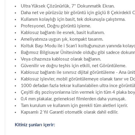
Ultra Yüksek Çözünürlük, 7" Dokunmatik Ekran.
Daha net ve pürüzsüz bir görüntü için güçlü 8 Çekirdekli
Kullanım kolaylığı için basit, tek dokunuşla çalıştırma.
Profesyonel, Doğru görüntü işleme.
Kablosuz bağlantı ile esnek, basit kullanım.
Ameliyatınıza uygun şık, kompakt tasarım.
Koltuk Başı Modu ile i Scan'i koltuğunuzun yanında kolayc
Bağımsız Bilgisayar Ünitesinde olduğu gibi sadece dokunmat
Veya cihazınıza kablosuz olarak bağlanın.
Güvenilir ve doğru teşhis için etkili, net Görüntüleme.
Kablosuz bağlantı ile sınırsız dijital görüntüleme - Ana ünit
Kablosuz işlevler, mobil görüntülemeye olanak tanır ve Dokt
1000 defadan fazla tekrar kullanılabilen ultra ince görüntü
Çeşitli diş pozisyonlarına izin vermek için tüm 4 plaka b
0,4 mm plakalar, geleneksel filmlerden daha yumuşak.
Tam kurulum ve kullanım için gerekli tüm aletleri içerir.
Kapsamlı 2 Yıl Garanti otomatik olarak dahil edilir.
Kitiniz şunları içerir: