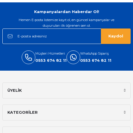
Gönder
Kampanyalardan Haberdar Ol!
Hemen E-posta listemize kayıt ol, en güncel kampanyalar ve
duyuruları ilk öğrenen sen ol.
Kaydol
Müşteri Hizmetleri
WhatsApp Sipariş
0553 674 82 11
0553 674 82 11
ÜYELİK
KATEGORİLER