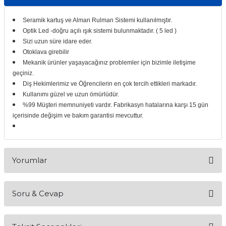
itleri
Setler
Periodontoloji
Seramik kartuş ve Alman Rulman Sistemi kullanılmıştır.
Optik Led -doğru açılı ışık sistemi bulunmaktadır. ( 5 led )
arçalar
kilinik
Restoratif El Aletleri
Sizi uzun süre idare eder.
Otoklava girebilir
azları
alzemeleri
Mekanik ürünler yaşayacağınız problemler için bizimle iletişime
geçiniz.
Diş Hekimlerimiz ve Öğrencilerin en çok tercih ettikleri markadır.
stemleri
nti
Kullanımı güzel ve uzun ömürlüdür.
%99 Müşteri memnuniyeti vardır. Fabrikasyn hatalarına karşı 15 gün
tif
içerisinde değişim ve bakım garantisi mevcuttur.
rünler
alzemeler
Yorumlar
ri
ti
Soru & Cevap
Bu ürüne ilk yorumu siz yapın!