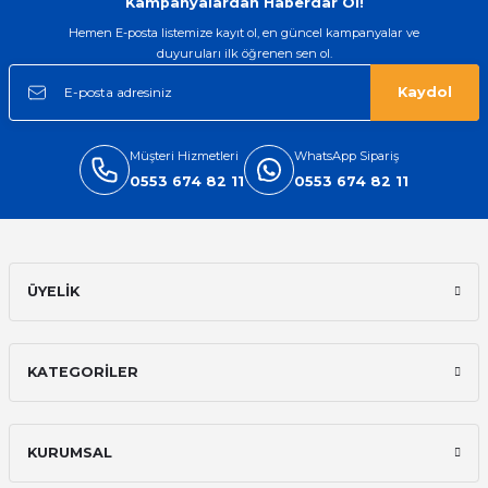
Kampanyalardan Haberdar Ol!
Hemen E-posta listemize kayıt ol, en güncel kampanyalar ve
duyuruları ilk öğrenen sen ol.
Kaydol
Müşteri Hizmetleri
WhatsApp Sipariş
0553 674 82 11
0553 674 82 11
ÜYELİK
KATEGORİLER
KURUMSAL