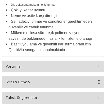
Diş dokusuna mükemmel tutunma
itleri
Setler
Periodontoloji
Çok iyi kenar uyumu
Neme ve asite karşı dirençli
arçalar
kilinik
Restoratif El Aletleri
Self adeziv; primer ve conditioner gerektirmeden
güvenilir ve çabuk tutunma
azları
alzemeleri
Mükemmel kısa süreli ışık polimerizasyonu
sayesinde beklemeden fazlalık temizleme olanağı
stemleri
nti
Basit uygulama ve güvenilir karıştırma oranı için
QuickMix şırıngada sunulmaktadır
tif
rünler
alzemeler
Yorumlar
ri
Soru & Cevap
Bu ürüne ilk yorumu siz yapın!
ti
Taksit Seçenekleri
Yorum Yaz
Ürün hakkında henüz soru sorulmamış.