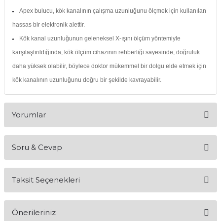
Apex bulucu, kök kanalının çalışma uzunluğunu ölçmek için kullanılan
itleri
Setler
Periodontoloji
hassas bir elektronik alettir.
arçalar
kilinik
Restoratif El Aletleri
Kök kanal uzunluğunun geleneksel X-ışını ölçüm yöntemiyle
karşılaştırıldığında, kök ölçüm cihazının rehberliği sayesinde, doğruluk
azları
alzemeleri
daha yüksek olabilir, böylece doktor mükemmel bir dolgu elde etmek için
kök kanalının uzunluğunu doğru bir şekilde kavrayabilir.
stemleri
nti
tif
Yorumlar
rünler
alzemeler
Soru & Cevap
Bu ürüne ilk yorumu siz yapın!
ri
Taksit Seçenekleri
ti
Yorum Yaz
Ürün hakkında henüz soru sorulmamış.
Önerileriniz
Soru Sor