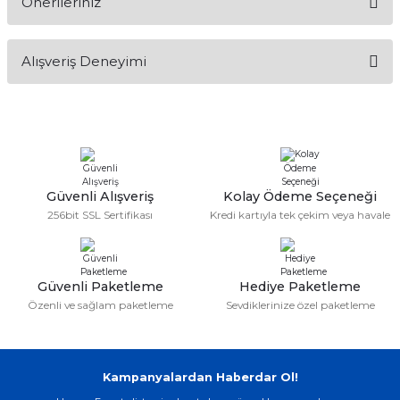
Önerileriniz
Soru Sor
Bu ürünün fiyat bilgisi, resim, ürün açıklamalarında ve diğer
Alışveriş Deneyimi
konularda yetersiz gördüğünüz noktaları öneri formunu
kullanarak tarafımıza iletebilirsiniz.
Görüş ve önerileriniz için teşekkür ederiz.
Sitemize ilk yorumu siz yapın!
Ürün resmi kalitesiz, bozuk veya görüntülenemiyor.
Ürün açıklamasında eksik bilgiler bulunuyor.
Deneyimini Paylaş
Ürün bilgilerinde hatalar bulunuyor.
Güvenli Alışveriş
Kolay Ödeme Seçeneği
256bit SSL Sertifikası
Kredi kartıyla tek çekim veya havale
Ürün fiyatı diğer sitelerden daha pahalı.
Bu ürüne benzer farklı alternatifler olmalı.
Güvenli Paketleme
Hediye Paketleme
Özenli ve sağlam paketleme
Sevdiklerinize özel paketleme
Gönder
Kampanyalardan Haberdar Ol!