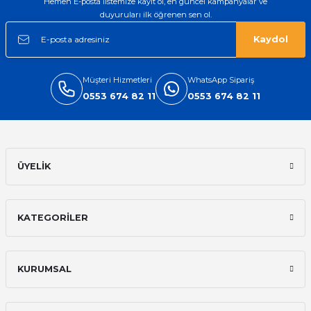
Hemen E-posta listemize kayıt ol, en güncel kampanyalar ve
duyuruları ilk öğrenen sen ol.
Kaydol
Müşteri Hizmetleri
WhatsApp Sipariş
0553 674 82 11
0553 674 82 11
ÜYELİK
KATEGORİLER
KURUMSAL