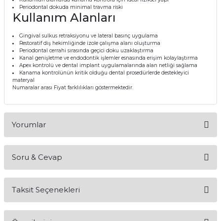
Periodontal dokuda minimal travma riski
if
Kullanım Alanları
itleri
Gingival sulkus retraksiyonu ve lateral basınç uygulama
Restoratif diş hekimliğinde izole çalışma alanı oluşturma
Periodontal cerrahi sırasında geçici doku uzaklaştırma
zemeleri
Kanal genişletme ve endodontik işlemler esnasında erişim kolaylaştırma
Apex kontrolü ve dental implant uygulamalarında alan netliği sağlama
Kanama kontrolünün kritik olduğu dental prosedürlerde destekleyici
itleri
materyal
Numaralar arası Fiyat farklılıkları göstermektedir.
hazları
Yorumlar
Soru & Cevap
Bu ürüne ilk yorumu siz yapın!
Taksit Seçenekleri
Yorum Yaz
Ürün hakkında henüz soru sorulmamış.