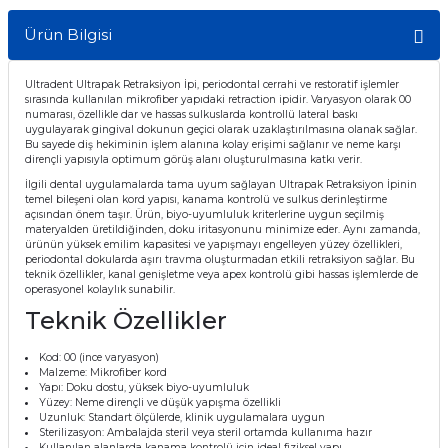
itleri
Setler
Periodontoloji
Ürün Bilgisi
arçalar
kilinik
Restoratif El Aletleri
Ultradent Ultrapak Retraksiyon İpi, periodontal cerrahi ve restoratif işlemler
sırasında kullanılan mikrofiber yapıdaki retraction ipidir. Varyasyon olarak 00
numarası, özellikle dar ve hassas sulkuslarda kontrollü lateral baskı
azları
alzemeleri
uygulayarak gingival dokunun geçici olarak uzaklaştırılmasına olanak sağlar.
Bu sayede diş hekiminin işlem alanına kolay erişimi sağlanır ve neme karşı
dirençli yapısıyla optimum görüş alanı oluşturulmasına katkı verir.
stemleri
nti
İlgili dental uygulamalarda tama uyum sağlayan Ultrapak Retraksiyon İpinin
temel bileşeni olan kord yapısı, kanama kontrolü ve sulkus derinleştirme
açısından önem taşır. Ürün, biyo-uyumluluk kriterlerine uygun seçilmiş
tif
materyalden üretildiğinden, doku iritasyonunu minimize eder. Aynı zamanda,
ürünün yüksek emilim kapasitesi ve yapışmayı engelleyen yüzey özellikleri,
periodontal dokularda aşırı travma oluşturmadan etkili retraksiyon sağlar. Bu
rünler
alzemeler
teknik özellikler, kanal genişletme veya apex kontrolü gibi hassas işlemlerde de
operasyonel kolaylık sunabilir.
Teknik Özellikler
ri
Kod: 00 (ince varyasyon)
ti
Malzeme: Mikrofiber kord
Yapı: Doku dostu, yüksek biyo-uyumluluk
Yüzey: Neme dirençli ve düşük yapışma özellikli
Uzunluk: Standart ölçülerde, klinik uygulamalara uygun
Sterilizasyon: Ambalajda steril veya steril ortamda kullanıma hazır
Kullanılan alanlarda kanama kontrolü için ideal fiziksel yapı