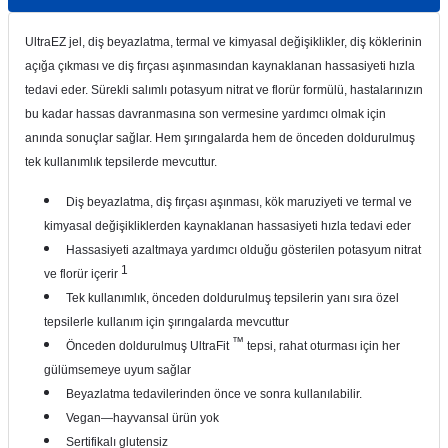
itleri
Setler
Periodontoloji
UltraEZ jel, diş beyazlatma, termal ve kimyasal değişiklikler, diş köklerinin
açığa çıkması ve diş fırçası aşınmasından kaynaklanan hassasiyeti hızla
arçalar
kilinik
Restoratif El Aletleri
tedavi eder.
Sürekli salımlı potasyum nitrat ve florür formülü, hastalarınızın
bu kadar hassas davranmasına son vermesine yardımcı olmak için
azları
alzemeleri
anında sonuçlar sağlar.
Hem şırıngalarda hem de önceden doldurulmuş
tek kullanımlık tepsilerde mevcuttur.
stemleri
nti
Diş beyazlatma, diş fırçası aşınması, kök maruziyeti ve termal ve
tif
kimyasal değişikliklerden kaynaklanan hassasiyeti hızla tedavi eder
Hassasiyeti azaltmaya yardımcı olduğu gösterilen potasyum nitrat
rünler
alzemeler
1
ve florür içerir
Tek kullanımlık, önceden doldurulmuş tepsilerin yanı sıra özel
ri
tepsilerle kullanım için şırıngalarda mevcuttur
™
Önceden doldurulmuş UltraFit
tepsi, rahat oturması için her
ti
gülümsemeye uyum sağlar
Beyazlatma tedavilerinden önce ve sonra kullanılabilir.
Vegan—hayvansal ürün yok
Sertifikalı glutensiz