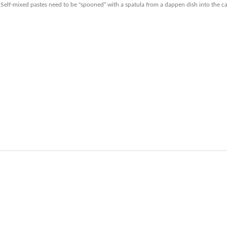
elf-mixed pastes need to be "spooned” with a spatula from a dappen dish into the cav
nularda yetersiz gördüğünüz noktaları öneri formunu kullanarak tarafımız
Ürün hakkında henüz soru sorulmamış.
Bu ürüne ilk yorumu siz yapın!
Sitemize ilk yorumu siz yapın!
Deneyimini Paylaş
Yorum Yaz
Soru Sor