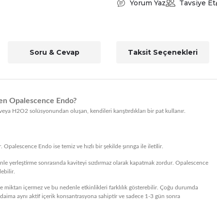
Yorum Yaz
Tavsiye Et
Soru & Cevap
Taksit Seçenekleri
eden Opalescence Endo?
eya H2O2 solüsyonundan oluşan, kendileri karıştırdıkları bir pat kullanır.
. Opalescence Endo ise temiz ve hızlı bir şekilde şırınga ile iletilir.
enle yerleştirme sonrasında kaviteyi sızdırmaz olarak kapatmak zordur. Opalescence
ebilir.
ze miktarı içermez ve bu nedenle etkinlikleri farklılık gösterebilir. Çoğu durumda
aima aynı aktif içerik konsantrasyona sahiptir ve sadece 1-3 gün sonra