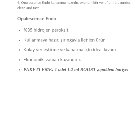
4. Opalescence Endo kullanıma hazırdır, ekonomiktir ve raf ömrü uzundur.S
clean and fast.
Opalescence Endo
%35 hidrojen peroksit
Kullanmaya hazır, şırıngayla iletilen ürün
Kolay yerleştirme ve kapatma için ideal kıvam
Ekonomik, zaman kazandırır.
PAKETLEME: 1 adet 1.2 ml BOOST ,opaldem bariyer
Bu ürünün fiyat bilgisi, resim, ürün açıklamalarında ve diğer ko
Görüş ve önerileriniz için teşekkür ederiz.
Ürün resmi kalitesiz, bozuk veya görüntülenemiyor.
Ürün açıklamasında eksik bilgiler bulunuyor.