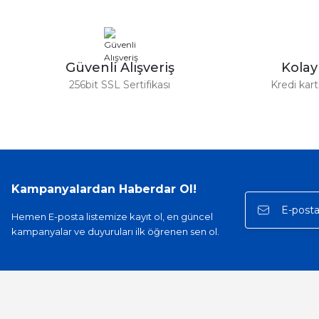
Ürün bilgilerinde hatalar bulunuyor.
Ürün fiyatı diğer sitelerden daha pahalı.
Bu ürüne benzer farklı alternatifler olmalı.
Güvenli Alışveriş
Kola
256bit SSL Sertifikası
Kredi kar
Kampanyalardan Haberdar Ol!
Hemen E-posta listemize kayıt ol, en güncel
kampanyalar ve duyuruları ilk öğrenen sen ol.