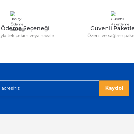
y Ödeme Seçeneği
Güvenli Paket
tıyla tek çekim veya havale
Özenli ve sağlam pak
Gönder
Kaydol