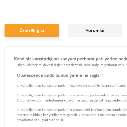
Ürün Bilgisi
Yorumlar
Kendiniz karıştırdığınız sodyum perborat patı yerine n
Birçok diş hekimi devital dişleri beyazlatmak üzere sodyum perborat ve su v
Opalescence Endo bunun yerine ne sağlar?
1. Kendiliğinden karıştırılan patların kaviteye bir spatülle "taşınması” gerekir
2. Kendiliğinden karıştırılan patlar nispeten yumuşak kıvamlıdır ve bu ned
Endo ise koyudur, yerleştirmesi kolaydır ve geçici materyal ile güvenle örtül
3. Kendiliğinden karıştırılan patlar her zaman aktif içerikten aynı standardi
materyalin birkaç kez yenilenmesi gerekir. Öte yandan, Opalescence Endo d
beyazlatma sonuçları elde edilir.