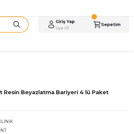
Giriş Yap
Sepetim
Üye Ol
t Resin Beyazlatma Bariyeri 4 lü Paket
KLİNİK
ENT