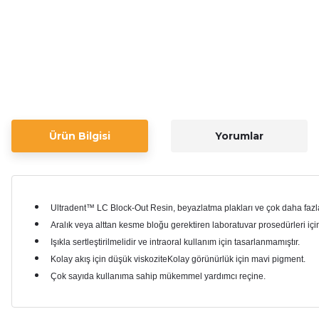
Ürün Bilgisi
Yorumlar
Ultradent™ LC Block-Out Resin, beyazlatma plakları ve çok daha fazlas
Aralık veya alttan kesme bloğu gerektiren laboratuvar prosedürleri içi
Işıkla sertleştirilmelidir ve intraoral kullanım için tasarlanmamıştır.
Kolay akış için düşük viskoziteKolay görünürlük için mavi pigment.
Çok sayıda kullanıma sahip mükemmel yardımcı reçine.