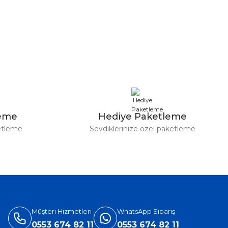
a iletebilirsiniz.
leme
Hediye Paketleme
etleme
Sevdiklerinize özel paketleme
Müşteri Hizmetleri
WhatsApp Sipariş
0553 674 82 11
0553 674 82 11