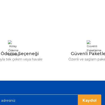
nularda yetersiz gördüğünüz noktaları öneri formunu kullanarak tarafımız
Ürün hakkında henüz soru sorulmamış.
Bu ürüne ilk yorumu siz yapın!
Sitemize ilk yorumu siz yapın!
Deneyimini Paylaş
Yorum Yaz
Soru Sor
y Ödeme Seçeneği
Güvenli Paket
tıyla tek çekim veya havale
Özenli ve sağlam pak
Gönder
Kaydol