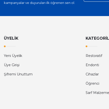
kampanyalar ve duyuruları ilk öğrenen sen ol.
ÜYELİK
KATEGORİ
Yeni Üyelik
Restoratif
Üye Girişi
Endonti
Şifremi Unuttum
Cihazlar
Öğrenci
Sarf Malzeme