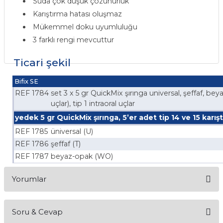
Suda çok düşük çözünürlük
if
Karıştırma hatası oluşmaz
Mükemmel doku uyumluluğu
itleri
3 farklı rengi mevcuttur
zemeleri
Ticari şekil
itleri
Bifix SE
REF 1784
set 3 x 5 gr QuickMix şırınga universal, şeffaf, beyaz
uçlar), tip 1 intraoral uçlar
hazları
yedek 5 gr QuickMix şırınga, 5’er adet tip 14 ve 15 karıştı
REF 1785
üniversal (U)
REF 1786
şeffaf (T)
REF 1787
beyaz-opak (WO)
Yorumlar
Soru & Cevap
Bu ürüne ilk yorumu siz yapın!