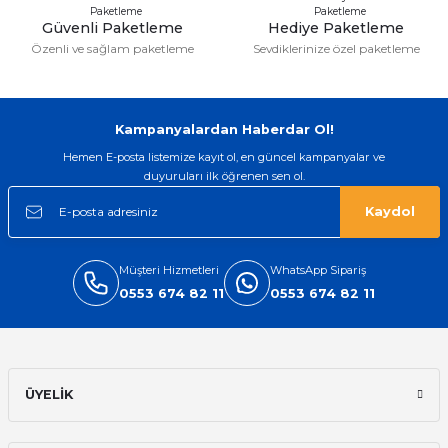
Güvenli Paketleme
Hediye Paketleme
Özenli ve sağlam paketleme
Sevdiklerinize özel paketleme
Gönder
Kampanyalardan Haberdar Ol!
Hemen E-posta listemize kayıt ol, en güncel kampanyalar ve
duyuruları ilk öğrenen sen ol.
Kaydol
Müşteri Hizmetleri
WhatsApp Sipariş
0553 674 82 11
0553 674 82 11
ÜYELİK