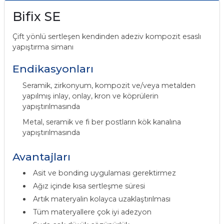
itleri
Setler
Periodontoloji
Bifix SE
Çift yönlü sertleşen kendinden adeziv kompozit esaslı
arçalar
kilinik
Restoratif El Aletleri
yapıştırma simanı
azları
alzemeleri
Endikasyonları
Seramik, zirkonyum, kompozit ve/veya metalden
stemleri
nti
yapılmış inlay, onlay, kron ve köprülerin
yapıştırılmasında
tif
Metal, seramik ve fi ber postların kök kanalına
yapıştırılmasında
rünler
alzemeler
Avantajları
ri
Asit ve bonding uygulaması gerektirmez
ti
Ağız içinde kısa sertleşme süresi
Artık materyalin kolayca uzaklaştırılması
Tüm materyallere çok iyi adezyon