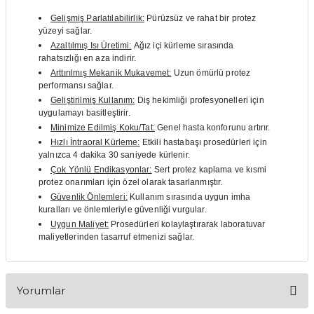
itleri
Setler
Periodontoloji
Gelişmiş Parlatılabilirlik:
Pürüzsüz ve rahat bir protez
yüzeyi sağlar.
Azaltılmış Isı Üretimi:
Ağız içi kürleme sırasında
arçalar
kilinik
Restoratif El Aletleri
rahatsızlığı en aza indirir.
Arttırılmış Mekanik Mukavemet:
Uzun ömürlü protez
azları
alzemeleri
performansı sağlar.
Geliştirilmiş Kullanım:
Diş hekimliği profesyonelleri için
uygulamayı basitleştirir.
stemleri
nti
Minimize Edilmiş Koku/Tat:
Genel hasta konforunu artırır.
Hızlı İntraoral Kürleme:
Etkili hastabaşı prosedürleri için
tif
yalnızca 4 dakika 30 saniyede kürlenir.
Çok Yönlü Endikasyonlar:
Sert protez kaplama ve kısmi
protez onarımları için özel olarak tasarlanmıştır.
rünler
alzemeler
Güvenlik Önlemleri:
Kullanım sırasında uygun imha
kuralları ve önlemleriyle güvenliği vurgular.
ri
Uygun Maliyet:
Prosedürleri kolaylaştırarak laboratuvar
maliyetlerinden tasarruf etmenizi sağlar.
ti
Yorumlar