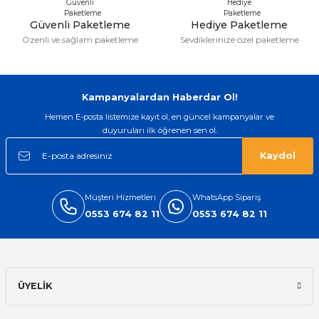
Güvenli Paketleme
Hediye Paketleme
Özenli ve sağlam paketleme
Sevdiklerinize özel paketleme
Gönder
Kampanyalardan Haberdar Ol!
Hemen E-posta listemize kayıt ol, en güncel kampanyalar ve
duyuruları ilk öğrenen sen ol.
Kaydol
Müşteri Hizmetleri
WhatsApp Sipariş
0553 674 82 11
0553 674 82 11
ÜYELİK