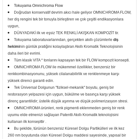
Tokuyama Omnichroma Flow
itleri
Setler
Periodontoloji
Doğrudan konservatif devrim akıcı hale geliyor OMNICHROMA FLOW,
her diş rengini tek bir tonuyla birleştiren ve çok çeşitli endikasyonlara
arçalar
kilinik
Restoratif El Aletleri
uygun,
DÜNYADAKİ ilk ve eşsiz TEK RENKLİ AKIŞKAN KOMPOZİT tir.
azları
alzemeleri
Tokuyama laboratuvarlarından, gerçekten akıllı çözümlerle
diş
hekimi
nin günlük pratiğini kolaylaştıran Akıllı Kromatik Teknolojisinin
stemleri
nti
daha ileri bir evrimi.
Tüm klasik VITA * tonlarını kapsayan tek bir FLOW kompozit konsepti.
OMNICHROMA FLOW ile mükemmel özellikler, benzersiz bir
tif
renkkombinasyonunu, yüksek cilalanabilirlik ve renklenmeye karşı
yüksek direnci garanti edin.
rünler
alzemeler
Tek Üniversal Dolgunun "fiziksel-mekanik" boyutu, geniş bir
restorasyon yelpazesi için uygun, bükülme ve basınça karşı yüksek
ri
direnç garantilidir; üstelik düşük aşınma ve düşük polimerizasyon stresi.
OMNICHROMA ürünleri, renk pigmenti eklenmeden geniş bir renk
ti
uyumu elde etmenizi sağlayan Patentli Akıllı Kromatik teknolojisini
kullanan ilk konsepttir .
Bu şekilde, türünün benzersiz Küresel Dolgu Partikülleri ve ilk kez
260 nm boyutunda olan Küresel Dolgu maddesi sayesinde, yapısal bir