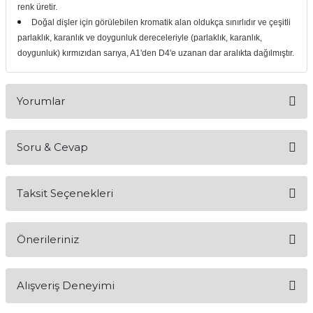
renk üretir.
if
Doğal dişler için görülebilen kromatik alan oldukça sınırlıdır ve çeşitli
parlaklık, karanlık ve doygunluk dereceleriyle (parlaklık, karanlık,
itleri
doygunluk) kırmızıdan sarıya, A1'den D4'e uzanan dar aralıkta dağılmıştır.
zemeleri
Yorumlar
itleri
Soru & Cevap
hazları
Bu ürüne ilk yorumu siz yapın!
Taksit Seçenekleri
Yorum Yaz
Ürün hakkında henüz soru sorulmamış.
Önerileriniz
Soru Sor
Bu ürünün fiyat bilgisi, resim, ürün açıklamalarında ve diğer
Alışveriş Deneyimi
konularda yetersiz gördüğünüz noktaları öneri formunu
kullanarak tarafımıza iletebilirsiniz.