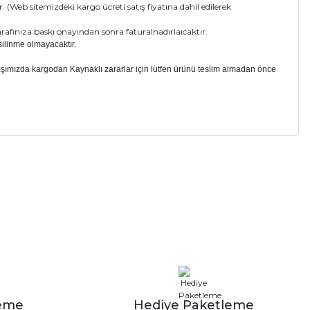
r. (Web sitemizdeki kargo ücreti satış fiyatına dahil edilerek
arafınıza baskı onayından sonra faturalnadırlaıcaktır.
silinme olmayacaktır.
ışımızda kargodan Kaynaklı zararlar için lütfen ürünü teslim almadan önce
a iletebilirsiniz.
leme
Hediye Paketleme