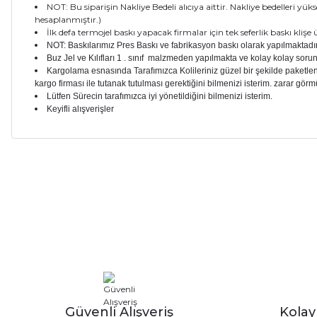
NOT: Bu siparişin Nakliye Bedeli alıcıya aittir. Nakliye bedelleri yü
hesaplanmıştır.)
İlk defa termojel baskı yapacak firmalar için tek seferlik baskı kli
NOT: Baskılarımız Pres Baskı ve fabrikasyon baskı olarak yapılmaktadır
Buz Jel ve Kılıfları 1 . sınıf malzmeden yapılmakta ve kolay kolay sor
Kargolama esnasında Tarafımızca Kolileriniz güzel bir şekilde paketle
kargo firması ile tutanak tutulması gerektiğini bilmenizi isterim. zarar görm
Lütfen Sürecin tarafımızca iyi yönetildiğini bilmenizi isterim.
Keyifli alışverişler
Bu ürünün fiyat bilgisi, resim, ürün açıklamalarında ve diğer ko
Görüş ve önerileriniz için teşekkür ederiz.
Ürün resmi kalitesiz, bozuk veya görüntülenemiyor.
Ürün açıklamasında eksik bilgiler bulunuyor.
Ürün bilgilerinde hatalar bulunuyor.
Ürün fiyatı diğer sitelerden daha pahalı.
Bu ürüne benzer farklı alternatifler olmalı.
Güvenli Alışveriş
Kola