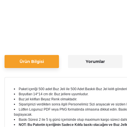
Ürün Bilgisi
Yorumlar
Paket içeriği 500 adet Buz Jeli ile 500 Adet Baskılı Buz Jel kılıfı gönderi
Boyutları 14*14 cm dir. Buz jellere uyumludur.
Buz jel kılıfları Beyaz Renk olmaktadır.
Siparişinizi verdikten sonra ilgili Personelimiz Sizi arayacak ve sizde
Lütfen Logunuz PDF veya PNG formatında olmasına dikkat edin. Baskı ön
başlayacak.
Baskı Süresi 2 ile 5 iş günü içerisinde olup maximum kargo süreci dahil 
NOT: Bu Paketin içeriğinin Sadece Kılıfa baskı olacağını ve Buz Jelle