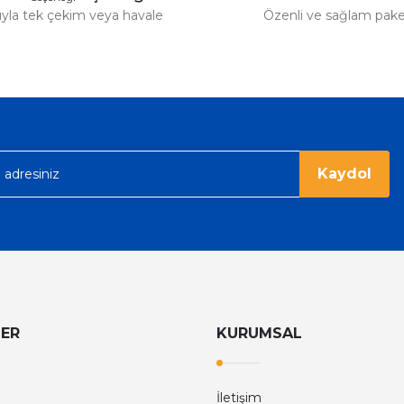
tıyla tek çekim veya havale
Özenli ve sağlam pak
Gönder
Kaydol
LER
KURUMSAL
İletişim