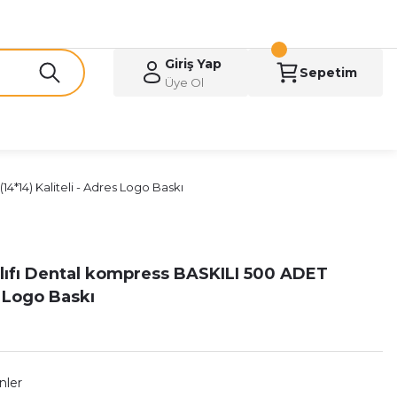
Giriş Yap
Sepetim
Üye Ol
14*14) Kaliteli - Adres Logo Baskı
Kılıfı Dental kompress BASKILI 500 ADET
s Logo Baskı
nler