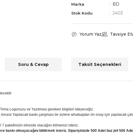
BD
Marka
2403
Stok Kodu
Yorum Yaz
Tavsiye Et
Soru & Cevap
Taksit Seçenekleri
lecektir
n Firma Logonuzu ve Yazılması gereken bilgileri isteyeceğiz.
cesi Yapılacak baskı çalışması ile sizlere whatsaptan ön onay için yapılacak çalı
7 paketinizin elinizde olacağını bilmenizi isteriz.
re baskı olmayacağını bildirmek isteriz. Siparişinizde 500 Adet buz jeli 500 Adet 