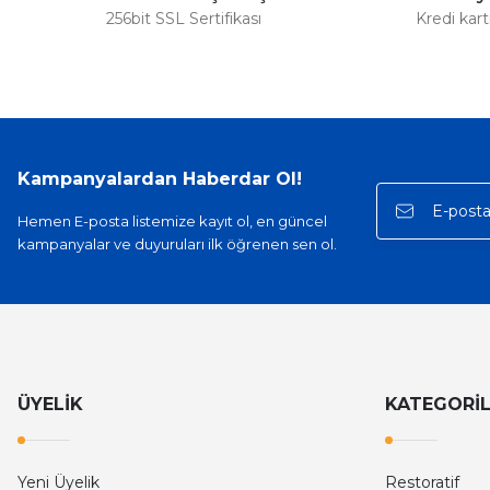
256bit SSL Sertifikası
Kredi kar
Kampanyalardan Haberdar Ol!
Hemen E-posta listemize kayıt ol, en güncel
kampanyalar ve duyuruları ilk öğrenen sen ol.
ÜYELİK
KATEGORİ
Yeni Üyelik
Restoratif