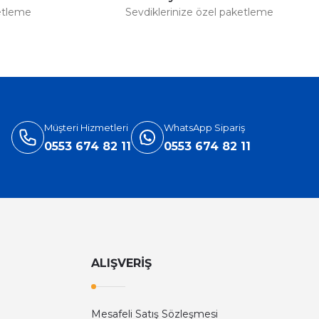
etleme
Sevdiklerinize özel paketleme
Müşteri Hizmetleri
WhatsApp Sipariş
0553 674 82 11
0553 674 82 11
ALIŞVERİŞ
Mesafeli Satış Sözleşmesi