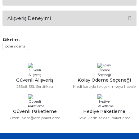
Soru Sor
Bu ürünün fiyat bilgisi, resim, ürün açıklamalarında ve diğer
Alışveriş Deneyimi
konularda yetersiz gördüğünüz noktaları öneri formunu
kullanarak tarafımıza iletebilirsiniz.
Görüş ve önerileriniz için teşekkür ederiz.
Etiketler :
Sitemize ilk yorumu siz yapın!
polaris dental
Ürün resmi kalitesiz, bozuk veya görüntülenemiyor.
Ürün açıklamasında eksik bilgiler bulunuyor.
Deneyimini Paylaş
Ürün bilgilerinde hatalar bulunuyor.
Ürün fiyatı diğer sitelerden daha pahalı.
Güvenli Alışveriş
Kolay Ödeme Seçeneği
Bu ürüne benzer farklı alternatifler olmalı.
256bit SSL Sertifikası
Kredi kartıyla tek çekim veya havale
Güvenli Paketleme
Hediye Paketleme
Özenli ve sağlam paketleme
Sevdiklerinize özel paketleme
Gönder