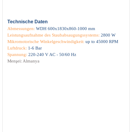
itleri
Setler
Periodontoloji
arçalar
kilinik
Technische Daten
Restoratif El Aletleri
Abmessungen:
WDH 600x1830x860-1000 mm
Leistungsaufnahme des Staubabsaugungssystems:
2800 W
azları
alzemeleri
Mikromotorische Winkelgeschwindigkeit:
up to 45000 RPM
Luftdruck:
1-6 Bar
stemleri
nti
Spannung:
220-240 V AC - 50/60 Hz
Menşei: Almanya
tif
rünler
alzemeler
ri
ti