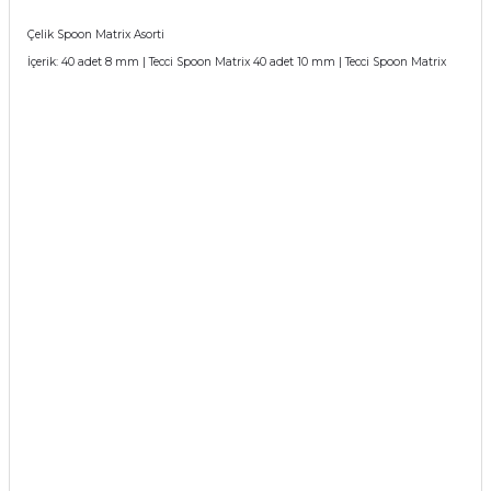
if
Çelik Spoon Matrix Asorti
İçerik: 40 adet 8 mm | Tecci Spoon Matrix 40 adet 10 mm | Tecci Spoon Matrix
itleri
zemeleri
itleri
hazları