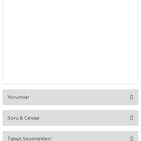
Yorumlar
Soru & Cevap
Bu ürüne ilk yorumu siz yapın!
Taksit Seçenekleri