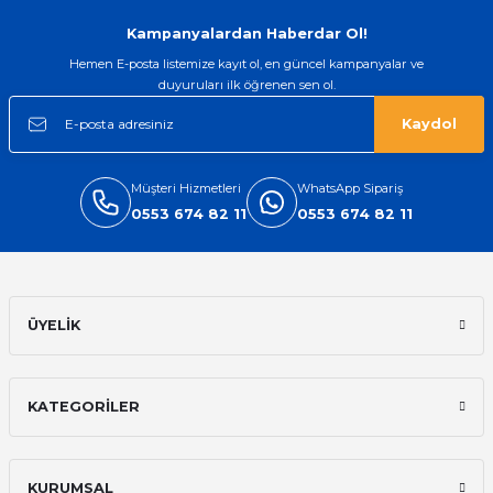
Gönder
Kampanyalardan Haberdar Ol!
Hemen E-posta listemize kayıt ol, en güncel kampanyalar ve
duyuruları ilk öğrenen sen ol.
Kaydol
Müşteri Hizmetleri
WhatsApp Sipariş
0553 674 82 11
0553 674 82 11
ÜYELİK
KATEGORİLER
KURUMSAL