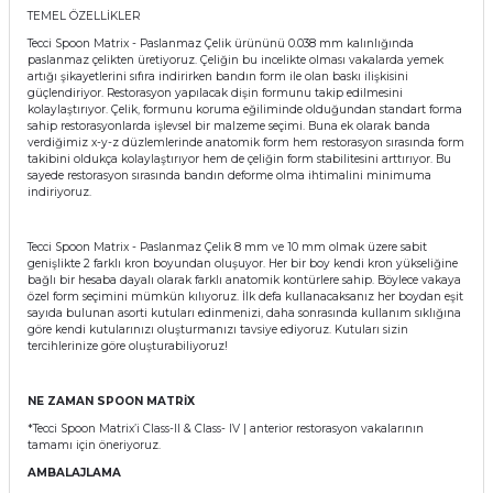
TEMEL ÖZELLİKLER
itleri
Setler
Periodontoloji
Tecci Spoon Matrix - Paslanmaz Çelik ürününü 0.038 mm kalınlığında
paslanmaz çelikten üretiyoruz. Çeliğin bu incelikte olması vakalarda yemek
artığı şikayetlerini sıfıra indirirken bandın form ile olan baskı ilişkisini
arçalar
kilinik
Restoratif El Aletleri
güçlendiriyor. Restorasyon yapılacak dişin formunu takip edilmesini
kolaylaştırıyor. Çelik, formunu koruma eğiliminde olduğundan standart forma
sahip restorasyonlarda işlevsel bir malzeme seçimi. Buna ek olarak banda
azları
alzemeleri
verdiğimiz x-y-z düzlemlerinde anatomik form hem restorasyon sırasında form
takibini oldukça kolaylaştırıyor hem de çeliğin form stabilitesini arttırıyor. Bu
sayede restorasyon sırasında bandın deforme olma ihtimalini minimuma
stemleri
nti
indiriyoruz.
tif
Tecci Spoon Matrix - Paslanmaz Çelik 8 mm ve 10 mm olmak üzere sabit
genişlikte 2 farklı kron boyundan oluşuyor. Her bir boy kendi kron yükseliğine
bağlı bir hesaba dayalı olarak farklı anatomik kontürlere sahip. Böylece vakaya
rünler
alzemeler
özel form seçimini mümkün kılıyoruz. İlk defa kullanacaksanız her boydan eşit
sayıda bulunan asorti kutuları edinmenizi, daha sonrasında kullanım sıklığına
göre kendi kutularınızı oluşturmanızı tavsiye ediyoruz. Kutuları sizin
tercihlerinize göre oluşturabiliyoruz!
ri
NE ZAMAN SPOON MATRİX
ti
*Tecci Spoon Matrix’i Class-II & Class- IV | anterior restorasyon vakalarının
tamamı için öneriyoruz.
AMBALAJLAMA