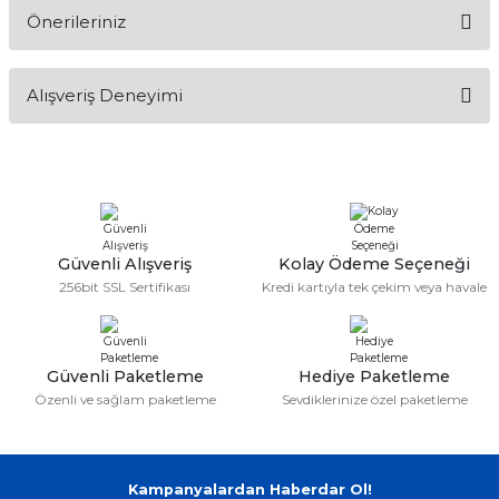
if
Önerileriniz
Soru Sor
itleri
Bu ürünün fiyat bilgisi, resim, ürün açıklamalarında ve diğer
Alışveriş Deneyimi
konularda yetersiz gördüğünüz noktaları öneri formunu
kullanarak tarafımıza iletebilirsiniz.
zemeleri
Görüş ve önerileriniz için teşekkür ederiz.
itleri
Sitemize ilk yorumu siz yapın!
Ürün resmi kalitesiz, bozuk veya görüntülenemiyor.
Ürün açıklamasında eksik bilgiler bulunuyor.
hazları
Deneyimini Paylaş
Ürün bilgilerinde hatalar bulunuyor.
Güvenli Alışveriş
Kolay Ödeme Seçeneği
256bit SSL Sertifikası
Kredi kartıyla tek çekim veya havale
Ürün fiyatı diğer sitelerden daha pahalı.
Bu ürüne benzer farklı alternatifler olmalı.
Güvenli Paketleme
Hediye Paketleme
Özenli ve sağlam paketleme
Sevdiklerinize özel paketleme
Gönder
Kampanyalardan Haberdar Ol!