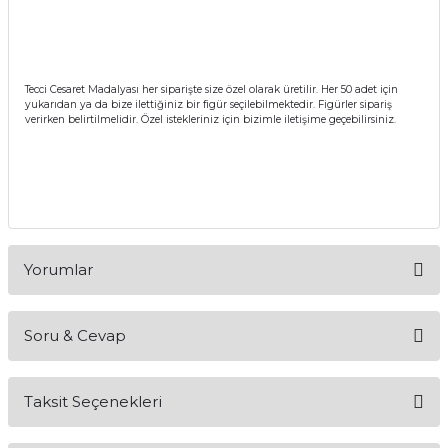
itleri
Setler
Periodontoloji
arçalar
kilinik
Restoratif El Aletleri
Tecci Cesaret Madalyası her siparişte size özel olarak üretilir. Her 50 adet için
yukarıdan ya da bize ilettiğiniz bir figür seçilebilmektedir. Figürler sipariş
verirken belirtilmelidir. Özel istekleriniz için bizimle iletişime geçebilirsiniz.
azları
alzemeleri
stemleri
nti
tif
Yorumlar
rünler
alzemeler
ri
Soru & Cevap
Bu ürüne ilk yorumu siz yapın!
ti
Taksit Seçenekleri
Yorum Yaz
Ürün hakkında henüz soru sorulmamış.