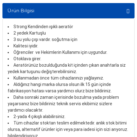
itleri
Setler
Periodontoloji
Ürün Bilgisi
arçalar
kilinik
Restoratif El Aletleri
Strong Kendinden ışıklı aeratör
2 yedek Kartuşlu
azları
alzemeleri
3 su yolu çışı vardır. soğutma için
Kalitesi iyidir.
stemleri
nti
Öğrenciler ve Hekimlerin Kullanımı için uygundur.
Otoklava girer.
Aeratörünüz bozulduğunda kit içinden çıkan anahtarla siz
tif
yedek kartuşunu değişterebilirsiniz.
Kullanmadan önce tüm cihazlarınızı yağlayınız.
rünler
alzemeler
Aldığınız hangi marka olursa olsun ilk 15 gün içinde
fabrikasyon hatası varsa yardımcı olurz bize bildiriniz.
ri
Daha sonraki zaman içerisinde bozulma yada problem
yaşarsanız bize bildiriniz teknik servis ekibimiz sizlere
yardımcı olacaktır.
ti
2-yada 4 çıkışlı alabilirsiniz.
Tüm cihazlar stoktan teslim edilmektedir. anlık stok bitimi
olursa, alternatif ürünler için veya para iadesi için sizi arıyoruz.
bilgilendiriyoruz.